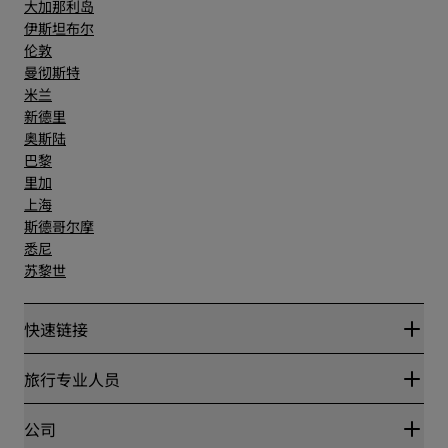
大加那利岛
伊斯坦布尔
伦敦
曼彻斯特
米兰
新德里
奥斯陆
巴黎
里加
上海
斯德哥尔摩
悉尼
苏黎世
快速链接
丽赏会
旅行专业人员
优惠在线价格保证
Blog
合作伙伴
公司
目的地
旅行社