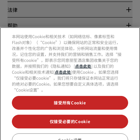
新开和即将开业的酒店
丽笙酒店集团
法律
丽笙酒店集团APP
媒体
体育认证酒店
工作机会 RHG
隐私中心
帮助
家庭友好型酒店
工作机会 PPHE
法律声明
健康与安全
工作机会 EHL
本网站使用Cookie和相关技术（如网络信标、像素标签和
丽赏会条款和条件
消费者警示
The Club by RHG
Flash对象）（“Cookie”）以确保网站的正常和安全运行，
社交媒体
网站使用协议
联系方式
改善并个性化您的广告和浏览体验，分析网站流量和使用情
发展机会
数字无障碍
常见问题
况，记住您的设置，并支持我们的营销和销售工作。选择“接
责任经营
丽笙酒店集团品牌
现代奴隶制声明
网站地图
受所有cookie”，即表示您同意丽笙酒店集团收集关于您的
采购
数据，并按照我们的《隐私通知》 [
点击此处
] 以及我们的
Cookie和相关技术通知[
点击此处
]使用Cookie 。如果您选择
“仅接受必要cookie”，我们将只存储保证本网站正常运行
的绝对必要的Cookie。如果您想要自定义具体选项，请选择
“Cookie设置”。
接受所有Cookie
不再错失我们最受欢迎的酒店优惠
仅接受必要的Cookie
© 2026 丽笙酒店集团.
保留所有权利。RHG丽笙酒店集团、丽筠、丽芮、丽
笙、丽笙精选、丽祺、丽亭、丽柏、丽怡、Prize by Radisson、丽赏会和丽