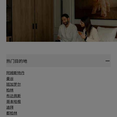
热门目的地
阿姆斯特丹
曼谷
班加罗尔
柏林
布达佩斯
哥本哈根
迪拜
都柏林