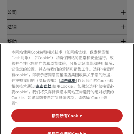
优惠在线价格保证
Blog
合作伙伴
公司
目的地
旅行社
新开和即将开业的酒店
丽笙酒店集团
法律
丽笙酒店集团APP
媒体
体育认证酒店
工作机会 RHG
隐私中心
帮助
家庭友好型酒店
工作机会 PPHE
法律声明
健康与安全
工作机会 EHL
本网站使用Cookie和相关技术（如网络信标、像素标签和
丽赏会条款和条件
消费者警示
Flash对象）（“Cookie”）以确保网站的正常和安全运行，改
The Club by RHG
社交媒体
网站使用协议
联系方式
善并个性化您的广告和浏览体验，分析网站流量和使用情况，
发展机会
数字无障碍
常见问题
记住您的设置，并支持我们的营销和销售工作。选择“接受所
丽笙酒店集团品牌
责任经营
现代奴隶制声明
网站地图
有cookie”，即表示您同意丽笙酒店集团收集关于您的数据，
采购
并按照我们的《隐私通知》 [
点击此处
] 以及我们的Cookie和
相关技术通知[
点击此处
]使用Cookie 。如果您选择“仅接受必
要cookie”，我们将只存储保证本网站正常运行的绝对必要的
Cookie。如果您想要自定义具体选项，请选择“Cookie设
置”。
接受所有Cookie
不再错失我们最受欢迎的酒店优惠
仅接受必要的Cookie