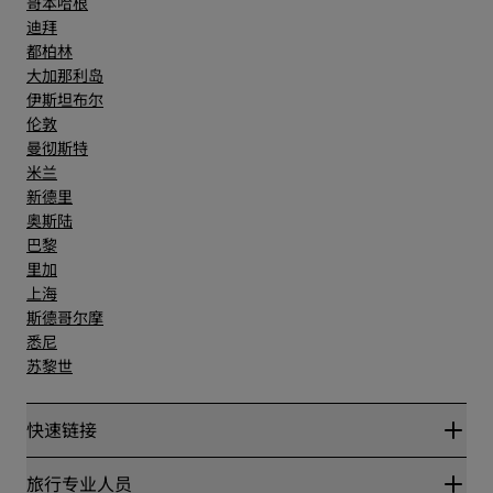
哥本哈根
迪拜
都柏林
大加那利岛
伊斯坦布尔
伦敦
曼彻斯特
米兰
新德里
奥斯陆
巴黎
里加
上海
斯德哥尔摩
悉尼
苏黎世
快速链接
丽赏会
旅行专业人员