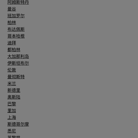
阿姆斯特丹
曼谷
班加罗尔
柏林
布达佩斯
哥本哈根
迪拜
都柏林
大加那利岛
伊斯坦布尔
伦敦
曼彻斯特
米兰
新德里
奥斯陆
巴黎
里加
上海
斯德哥尔摩
悉尼
苏黎世