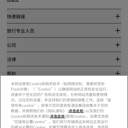
快速链接
丽赏会
旅行专业人员
优惠在线价格保证
Blog
合作伙伴
公司
目的地
旅行社
新开和即将开业的酒店
丽笙酒店集团
法律
丽笙酒店集团APP
媒体
体育认证酒店
工作机会 RHG
隐私中心
帮助
家庭友好型酒店
工作机会 PPHE
法律声明
健康与安全
工作机会 EHL
本网站使用Cookie和相关技术（如网络信标、像素标签和
丽赏会条款和条件
消费者警示
The Club by RHG
Flash对象）（“Cookie”）以确保网站的正常和安全运行，
社交媒体
网站使用协议
联系方式
改善并个性化您的广告和浏览体验，分析网站流量和使用情
发展机会
数字无障碍
常见问题
况，记住您的设置，并支持我们的营销和销售工作。选择“接
责任经营
丽笙酒店集团品牌
现代奴隶制声明
网站地图
受所有cookie”，即表示您同意丽笙酒店集团收集关于您的
采购
数据，并按照我们的《隐私通知》 [
点击此处
] 以及我们的
Cookie和相关技术通知[
点击此处
]使用Cookie 。如果您选择
“仅接受必要cookie”，我们将只存储保证本网站正常运行
的绝对必要的Cookie。如果您想要自定义具体选项，请选择