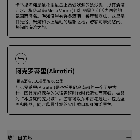
卡马里海滩是圣托里尼岛上备受欢迎的黑沙滩，以其清澈
海水、梅萨乌诺(Mesa Vouno)山壮丽景色和活力四射的
氛围而闻名。海滩沿岸有许多酒吧、餐厅和商店，这里是
日光浴、畅游和水上运动的理想之地，游客可享受悠闲、
热闹的海滨之旅。
阿克罗蒂里(Akrotiri)
距离酒店5.01英里/8.06公里
阿克罗蒂里(Akrotiri)是圣托里尼岛南部的一个历史古
村，因其完好保存的米诺青铜时代时代遗址而闻名，被誉
为“希腊庞的庞贝城”。游客可以探索古老遗址，包括壁
画和陶器，同时欣赏壮观的火山喷口和红海滩景色。
热门目的地