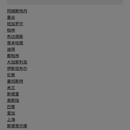
阿姆斯特丹
曼谷
班加罗尔
柏林
布达佩斯
哥本哈根
迪拜
都柏林
大加那利岛
伊斯坦布尔
伦敦
曼彻斯特
米兰
新德里
奥斯陆
巴黎
里加
上海
斯德哥尔摩