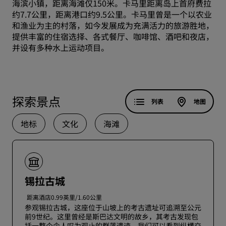
海滨小镇，距离海滩仅150米。卡马里距离岛上首府费拉
约7.7公里，距离港口约9.5公里。卡马里曾是一个以农业
和渔业为主的村落，如今发展成为充满活力的旅游胜地，
提供丰富的住宿选择、各式餐厅、咖啡馆、酒吧和夜店，
并设有多种水上运动项目。
探索景点
列表
地图
地标
文化
海滩
锡拉古城
距离酒店0.99英里/1.60公里
参观锡拉古城，这座位于山坡上的考古遗址可追溯至公元
前9世纪。这里曾经是斯巴达文明的故乡，其考古发现包
括一整个令人叹为观止的群落遗迹，我们可以看到纵横交