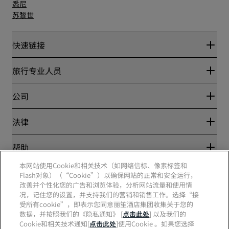
悉尼
苏黎世
快速链接
丽赏会
旅行专业人员
优惠在线价格保证
Blog
合作伙伴
公司
目的地
旅行社
新开和即将开业的酒店
丽笙酒店集团
法律
丽笙酒店集团APP
媒体
体育认证酒店
工作机会 RHG
隐私中心
帮助
家庭友好型酒店
工作机会 PPHE
法律声明
健康与安全
工作机会 EHL
本网站使用Cookie和相关技术（如网络信标、像素标签和
丽赏会条款和条件
消费者警示
The Club by RHG
Flash对象）（“Cookie”）以确保网站的正常和安全运行，
社交媒体
网站使用协议
联系方式
改善并个性化您的广告和浏览体验，分析网站流量和使用情
发展机会
数字无障碍
常见问题
况，记住您的设置，并支持我们的营销和销售工作。选择“接
责任经营
丽笙酒店集团品牌
现代奴隶制声明
网站地图
受所有cookie”，即表示您同意丽笙酒店集团收集关于您的
采购
数据，并按照我们的《隐私通知》 [
点击此处
] 以及我们的
Cookie和相关技术通知[
点击此处
]使用Cookie 。如果您选择