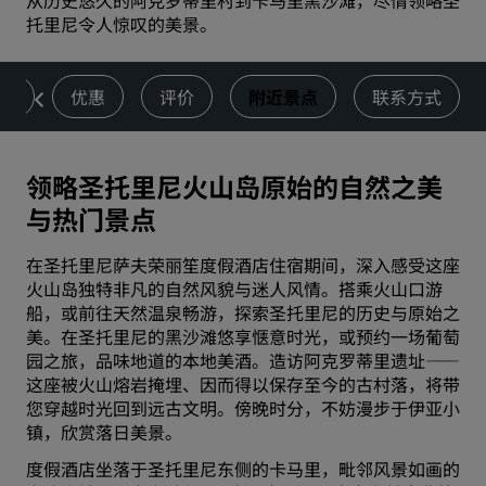
从历史悠久的阿克罗蒂里村到卡马里黑沙滩，尽情领略圣
托里尼令人惊叹的美景。
动
优惠
评价
附近景点
联系方式
领略圣托里尼火山岛原始的自然之美
与热门景点
在圣托里尼萨夫荣丽笙度假酒店住宿期间，深入感受这座
火山岛独特非凡的自然风貌与迷人风情。搭乘火山口游
船，或前往天然温泉畅游，探索圣托里尼的历史与原始之
美。在圣托里尼的黑沙滩悠享惬意时光，或预约一场葡萄
园之旅，品味地道的本地美酒。造访阿克罗蒂里遗址——
这座被火山熔岩掩埋、因而得以保存至今的古村落，将带
您穿越时光回到远古文明。傍晚时分，不妨漫步于伊亚小
镇，欣赏落日美景。
度假酒店坐落于圣托里尼东侧的卡马里，毗邻风景如画的