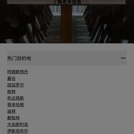
了解更多信息
热门目的地
阿姆斯特丹
曼谷
班加罗尔
柏林
布达佩斯
哥本哈根
迪拜
都柏林
大加那利岛
伊斯坦布尔