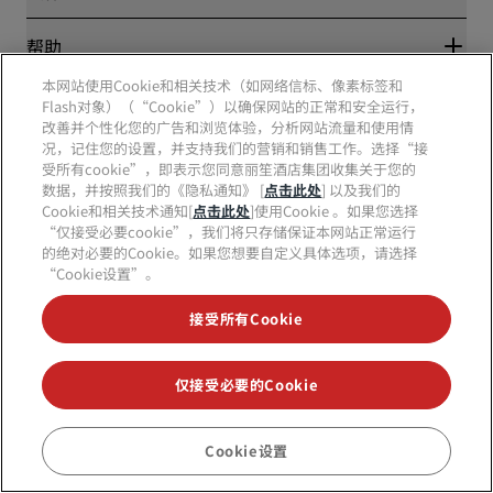
媒体
体育认证酒店
工作机会 RHG
隐私中心
帮助
家庭友好型酒店
工作机会 PPHE
法律声明
健康与安全
工作机会 EHL
本网站使用Cookie和相关技术（如网络信标、像素标签和
丽赏会条款和条件
消费者警示
The Club by RHG
Flash对象）（“Cookie”）以确保网站的正常和安全运行，
社交媒体
网站使用协议
联系方式
改善并个性化您的广告和浏览体验，分析网站流量和使用情
发展机会
数字无障碍
常见问题
况，记住您的设置，并支持我们的营销和销售工作。选择“接
责任经营
丽笙酒店集团品牌
现代奴隶制声明
网站地图
受所有cookie”，即表示您同意丽笙酒店集团收集关于您的
采购
数据，并按照我们的《隐私通知》 [
点击此处
] 以及我们的
Cookie和相关技术通知[
点击此处
]使用Cookie 。如果您选择
“仅接受必要cookie”，我们将只存储保证本网站正常运行
的绝对必要的Cookie。如果您想要自定义具体选项，请选择
“Cookie设置”。
接受所有Cookie
不再错失我们最受欢迎的酒店优惠
仅接受必要的Cookie
© 2026 丽笙酒店集团.
保留所有权利。RHG丽笙酒店集团、丽筠、丽芮、丽
笙、丽笙精选、丽祺、丽亭、丽柏、丽怡、Prize by Radisson、丽赏会和丽
Cookie设置
笙会议是丽笙酒店集团的商标。