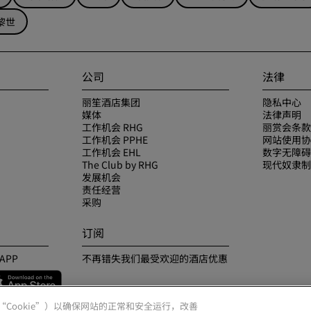
黎世
公司
法律
丽笙酒店集团
隐私中心
媒体
法律声明
工作机会 RHG
丽赏会条款
工作机会 PPHE
网站使用协
工作机会 EHL
数字无障碍
The Club by RHG
现代奴隶制
发展机会
责任经营
采购
订阅
APP
不再错失我们最受欢迎的酒店优惠
（“Cookie”）以确保网站的正常和安全运行，改善