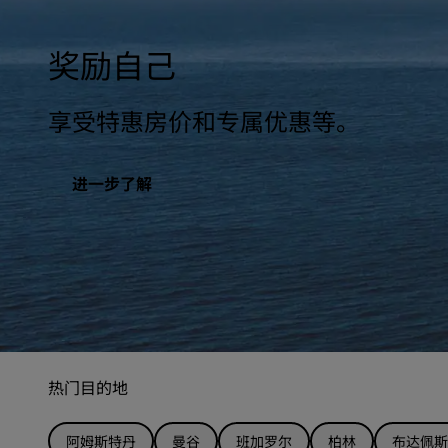
奖励自己
享受特惠房价和专属优惠等。
进一步了解
热门目的地
阿姆斯特丹
曼谷
班加罗尔
柏林
布达佩斯