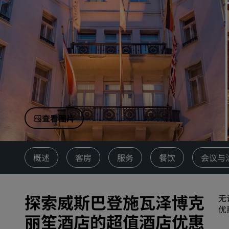
中国附属品牌
查看图片
概述
客房
服务
餐饮
会议与
探索威斯巴登施瓦泽博克
无
优
丽笙酒店的超值酒店优惠