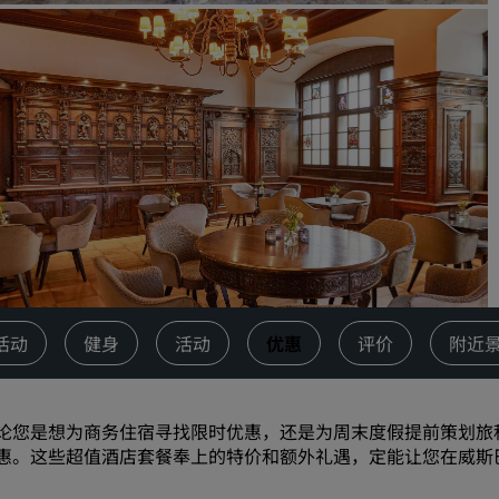
请求报价
活动目的地
行业方案
搜索航班
搜索航班
餐饮
搜索餐厅
活动
健身
活动
优惠
评价
附近
数字服务
丽笙酒店集团应用程序
论您是想为商务住宿寻找限时优惠，还是为周末度假提前策划旅
惠。这些超值酒店套餐奉上的特价和额外礼遇，定能让您在威斯