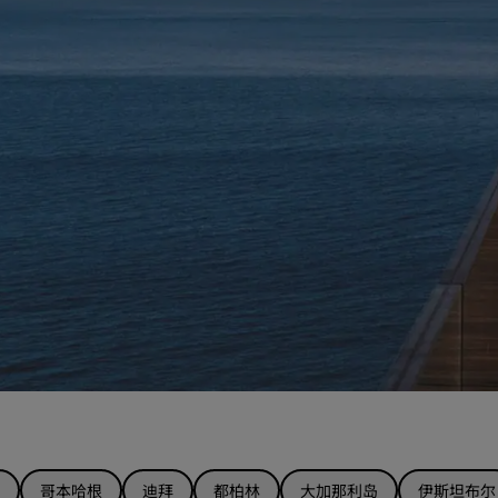
哥本哈根
迪拜
都柏林
大加那利岛
伊斯坦布尔