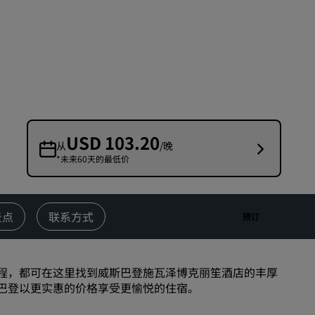
婚礼场地
环保酒店
体育团队住宿
商务旅客
市中心酒店
访问我们的博客
USD 103.20
从
/晚
*未来60天的最低价
丽赏会
了解丽赏会
礼遇
景点
联系方式
预订
如何使用积分
如何赚取积分
程，都可在这里找到威斯巴登施瓦泽博克丽笙酒店的丰厚
预订人员和策划人员
巴登以更实惠的价格享受更愉悦的住宿。