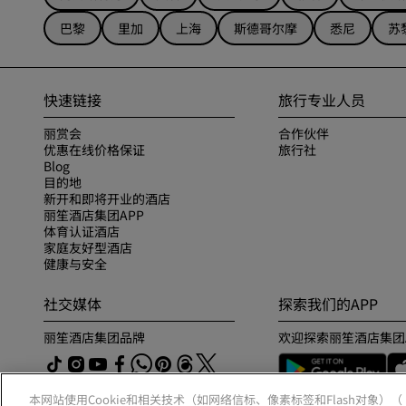
巴黎
里加
上海
斯德哥尔摩
悉尼
苏
快速链接
旅行专业人员
丽赏会
合作伙伴
优惠在线价格保证
旅行社
Blog
目的地
新开和即将开业的酒店
丽笙酒店集团APP
体育认证酒店
家庭友好型酒店
健康与安全
社交媒体
探索我们的APP
丽笙酒店集团品牌
欢迎探索丽笙酒店集团
本网站使用Cookie和相关技术（如网络信标、像素标签和Flash对象）