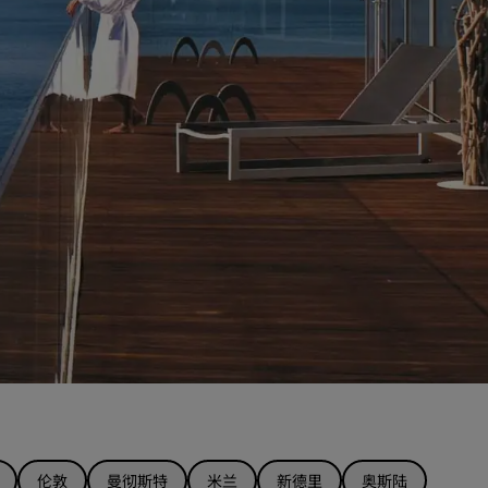
伦敦
曼彻斯特
米兰
新德里
奥斯陆