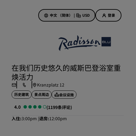
中文 （简体）
|
USD
登录
酒店优惠
探索我们的优惠
在我们历史悠久的威斯巴登浴室重
美好的初遇，丰厚的奖励
焕活力
当日特惠
Kranzplatz 12
提前预订
历史建筑
景点周边
会议设施
查看套餐
4.0
(1199条评论)
旅行灵感
入住
3:00pm
退房
12:00pm
家庭友好型酒店
Rad Pets