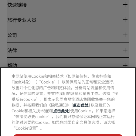
快速链接
丽赏会
旅行专业人员
优惠在线价格保证
Blog
合作伙伴
公司
目的地
旅行社
新开和即将开业的酒店
丽笙酒店集团
法律
丽笙酒店集团APP
媒体
体育认证酒店
工作机会 RHG
隐私中心
帮助
家庭友好型酒店
工作机会 PPHE
法律声明
健康与安全
工作机会 EHL
本网站使用Cookie和相关技术（如网络信标、像素标签和
丽赏会条款和条件
消费者警示
The Club by RHG
Flash对象）（“Cookie”）以确保网站的正常和安全运行，
社交媒体
网站使用协议
联系方式
改善并个性化您的广告和浏览体验，分析网站流量和使用情
发展机会
数字无障碍
常见问题
况，记住您的设置，并支持我们的营销和销售工作。选择“接
责任经营
丽笙酒店集团品牌
现代奴隶制声明
网站地图
受所有cookie”，即表示您同意丽笙酒店集团收集关于您的
采购
数据，并按照我们的《隐私通知》 [
点击此处
] 以及我们的
Cookie和相关技术通知[
点击此处
]使用Cookie 。如果您选择
“仅接受必要cookie”，我们将只存储保证本网站正常运行
的绝对必要的Cookie。如果您想要自定义具体选项，请选择
“Cookie设置”。