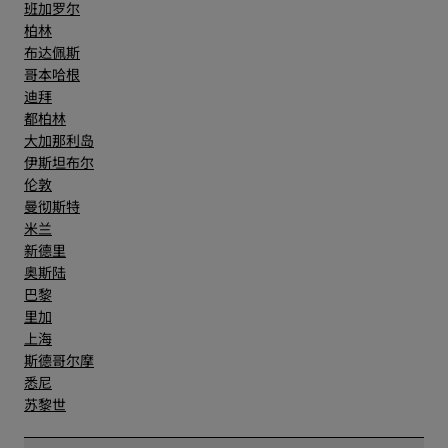
班加罗尔
柏林
布达佩斯
哥本哈根
迪拜
都柏林
大加那利岛
伊斯坦布尔
伦敦
曼彻斯特
米兰
新德里
奥斯陆
巴黎
里加
上海
斯德哥尔摩
悉尼
苏黎世