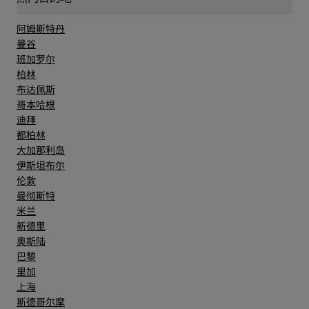
阿姆斯特丹
曼谷
班加罗尔
柏林
布达佩斯
哥本哈根
迪拜
都柏林
大加那利岛
伊斯坦布尔
伦敦
曼彻斯特
米兰
新德里
奥斯陆
巴黎
里加
上海
斯德哥尔摩