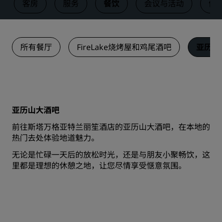
客房
服务
餐饮
会议与活动
健
所有餐厅
FireLake烧烤屋和鸡尾酒吧
亚历山
亚历山大酒吧
前往斯塔万格亚特兰丽笙酒店的亚历山大酒吧，在本地的
热门去处体验地道魅力。
无论是忙碌一天后的放松时光，还是与朋友小聚畅饮，这
里都是理想的休憩之地，让您尽情享受惬意氛围。