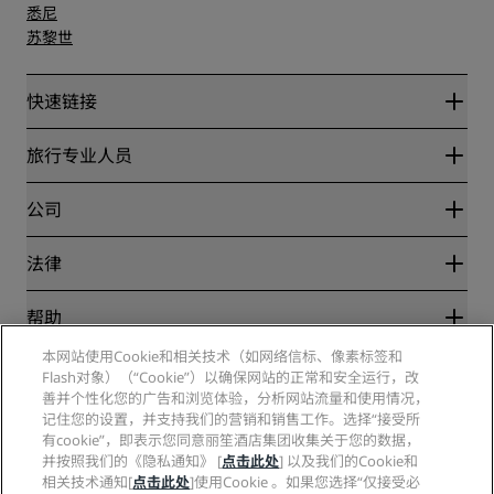
悉尼
苏黎世
快速链接
丽赏会
旅行专业人员
优惠在线价格保证
Blog
合作伙伴
公司
目的地
旅行社
新开和即将开业的酒店
丽笙酒店集团
法律
丽笙酒店集团APP
媒体
体育认证酒店
工作机会 RHG
隐私中心
帮助
家庭友好型酒店
工作机会 PPHE
法律声明
健康与安全
工作机会 EHL
本网站使用Cookie和相关技术（如网络信标、像素标签和
丽赏会条款和条件
消费者警示
Flash对象）（“Cookie”）以确保网站的正常和安全运行，改
The Club by RHG
社交媒体
网站使用协议
联系方式
善并个性化您的广告和浏览体验，分析网站流量和使用情况，
发展机会
数字无障碍
常见问题
记住您的设置，并支持我们的营销和销售工作。选择“接受所
丽笙酒店集团品牌
责任经营
现代奴隶制声明
网站地图
有cookie”，即表示您同意丽笙酒店集团收集关于您的数据，
采购
并按照我们的《隐私通知》 [
点击此处
] 以及我们的Cookie和
相关技术通知[
点击此处
]使用Cookie 。如果您选择“仅接受必