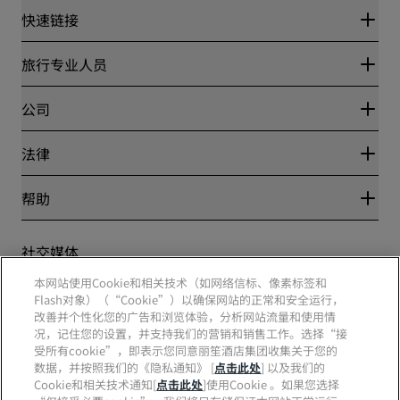
快速链接
丽赏会
旅行专业人员
优惠在线价格保证
Blog
合作伙伴
公司
目的地
旅行社
新开和即将开业的酒店
丽笙酒店集团
法律
丽笙酒店集团APP
媒体
体育认证酒店
工作机会 RHG
隐私中心
帮助
家庭友好型酒店
工作机会 PPHE
法律声明
健康与安全
工作机会 EHL
丽赏会条款和条件
消费者警示
The Club by RHG
社交媒体
网站使用协议
联系方式
发展机会
数字无障碍
常见问题
本网站使用Cookie和相关技术（如网络信标、像素标签和
责任经营
丽笙酒店集团品牌
现代奴隶制声明
网站地图
Flash对象）（“Cookie”）以确保网站的正常和安全运行，
采购
改善并个性化您的广告和浏览体验，分析网站流量和使用情
况，记住您的设置，并支持我们的营销和销售工作。选择“接
受所有cookie”，即表示您同意丽笙酒店集团收集关于您的
数据，并按照我们的《隐私通知》 [
点击此处
] 以及我们的
Cookie和相关技术通知[
点击此处
]使用Cookie 。如果您选择