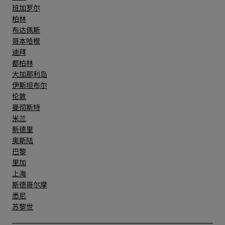
班加罗尔
柏林
布达佩斯
哥本哈根
迪拜
都柏林
大加那利岛
伊斯坦布尔
伦敦
曼彻斯特
米兰
新德里
奥斯陆
巴黎
里加
上海
斯德哥尔摩
悉尼
苏黎世