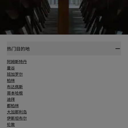
热门目的地
阿姆斯特丹
曼谷
班加罗尔
柏林
布达佩斯
哥本哈根
迪拜
都柏林
大加那利岛
伊斯坦布尔
伦敦