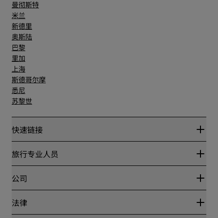
曼彻斯特
米兰
新德里
奥斯陆
巴黎
里加
上海
斯德哥尔摩
悉尼
苏黎世
快速链接
丽赏会
旅行专业人员
优惠在线价格保证
Blog
合作伙伴
公司
目的地
旅行社
新开和即将开业的酒店
丽笙酒店集团
法律
丽笙酒店集团APP
媒体
体育认证酒店