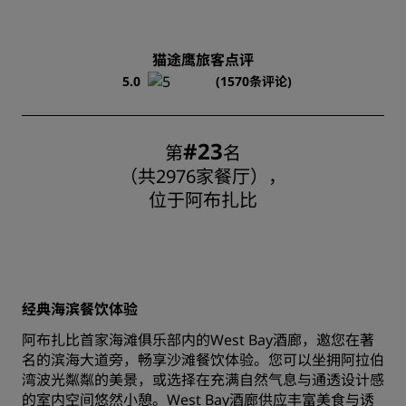
猫途鹰旅客点评
5.0
(1570条评论)
#23
第
名
（共2976家餐厅），
位于阿布扎比
经典海滨餐饮体验
阿布扎比首家海滩俱乐部内的West Bay酒廊，邀您在著
名的滨海大道旁，畅享沙滩餐饮体验。您可以坐拥阿拉伯
湾波光粼粼的美景，或选择在充满自然气息与通透设计感
的室内空间悠然小憩。West Bay酒廊供应丰富美食与诱