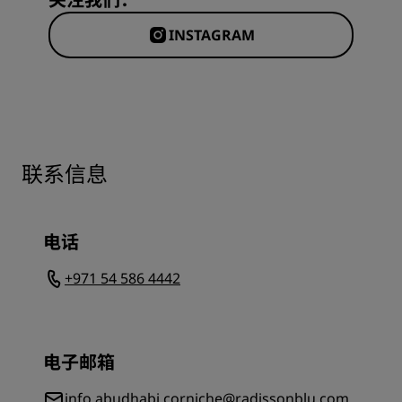
INSTAGRAM
联系信息
电话
+971 54 586 4442
电子邮箱
info.abudhabi.corniche@radissonblu.com