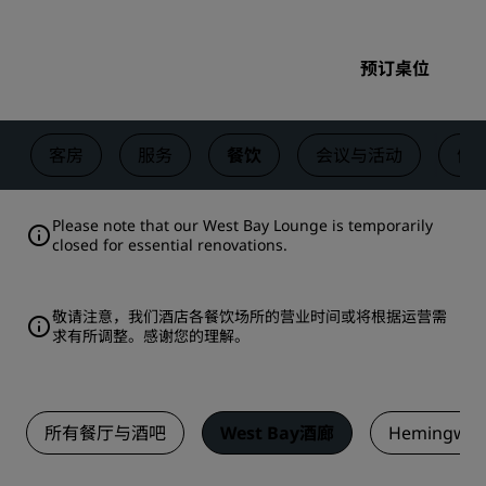
预订桌位
客房
服务
餐饮
会议与活动
健
Please note that our West Bay Lounge is temporarily
closed for essential renovations.
敬请注意，我们酒店各餐饮场所的营业时间或将根据运营需
求有所调整。感谢您的理解。
所有餐厅与酒吧
West Bay酒廊
Hemingway