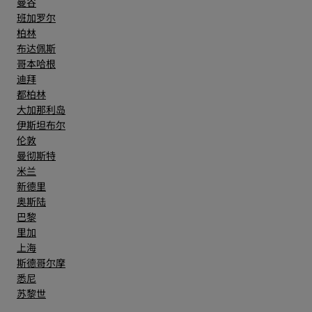
曼谷
班加罗尔
柏林
布达佩斯
哥本哈根
迪拜
都柏林
大加那利岛
伊斯坦布尔
伦敦
曼彻斯特
米兰
新德里
奥斯陆
巴黎
里加
上海
斯德哥尔摩
悉尼
苏黎世