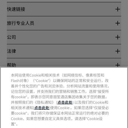
快速链接
丽赏会
旅行专业人员
优惠在线价格保证
Blog
合作伙伴
公司
目的地
旅行社
新开和即将开业的酒店
丽笙酒店集团
法律
丽笙酒店集团APP
媒体
体育认证酒店
工作机会 RHG
隐私中心
帮助
家庭友好型酒店
工作机会 PPHE
法律声明
健康与安全
工作机会 EHL
本网站使用Cookie和相关技术（如网络信标、像素标签和
丽赏会条款和条件
消费者警示
Flash对象）（“Cookie”）以确保网站的正常和安全运行，改
The Club by RHG
社交媒体
网站使用协议
联系方式
善并个性化您的广告和浏览体验，分析网站流量和使用情况，
发展机会
数字无障碍
常见问题
记住您的设置，并支持我们的营销和销售工作。选择“接受所
丽笙酒店集团品牌
责任经营
现代奴隶制声明
网站地图
有cookie”，即表示您同意丽笙酒店集团收集关于您的数据，
采购
并按照我们的《隐私通知》 [
点击此处
] 以及我们的Cookie和
相关技术通知[
点击此处
]使用Cookie 。如果您选择“仅接受必
要cookie”，我们将只存储保证本网站正常运行的绝对必要的
Cookie。如果您想要自定义具体选项，请选择“Cookie设
置”。