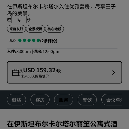
在伊斯坦布尔卡尔塔尔入住优雅套房，尽享王子
岛的美景。
家庭友好
全景视野
核心地段
5.0
(2条评论)
入住
3:00pm
退房
12:00pm
USD 159.32
从
/晚
*未来60天的最低价
概述
客房
服务
餐饮
会议与活
在伊斯坦布尔卡尔塔尔丽笙公寓式酒