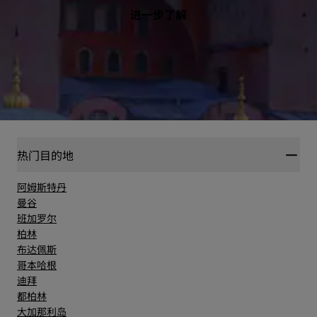
进一步了解
热门目的地
阿姆斯特丹
曼谷
班加罗尔
柏林
布达佩斯
哥本哈根
迪拜
都柏林
大加那利岛