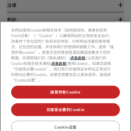
新开和即将开业的酒店
丽笙酒店集团
法律
丽笙酒店集团APP
媒体
体育认证酒店
工作机会 RHG
隐私中心
帮助
家庭友好型酒店
工作机会 PPHE
法律声明
健康与安全
工作机会 EHL
本网站使用Cookie和相关技术（如网络信标、像素标签和
丽赏会条款和条件
消费者警示
Flash对象）（“Cookie”）以确保网站的正常和安全运行，
The Club by RHG
社交媒体
网站使用协议
联系方式
改善并个性化您的广告和浏览体验，分析网站流量和使用情
发展机会
数字无障碍
常见问题
况，记住您的设置，并支持我们的营销和销售工作。选择“接
责任经营
丽笙酒店集团品牌
现代奴隶制声明
网站地图
受所有cookie”，即表示您同意丽笙酒店集团收集关于您的
采购
数据，并按照我们的《隐私通知》 [
点击此处
] 以及我们的
Cookie和相关技术通知[
点击此处
]使用Cookie 。如果您选择
“仅接受必要cookie”，我们将只存储保证本网站正常运行
的绝对必要的Cookie。如果您想要自定义具体选项，请选择
“Cookie设置”。
接受所有Cookie
不再错失我们最受欢迎的酒店优惠
仅接受必要的Cookie
© 2026 丽笙酒店集团.
保留所有权利。RHG丽笙酒店集团、丽筠、丽芮、丽
笙、丽笙精选、丽祺、丽亭、丽柏、丽怡、Prize by Radisson、丽赏会和丽
Cookie设置
预订
笙会议是丽笙酒店集团的商标。