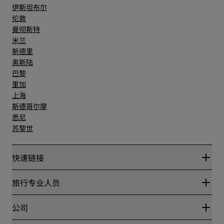
伊斯坦布尔
伦敦
曼彻斯特
米兰
新德里
奥斯陆
巴黎
里加
上海
斯德哥尔摩
悉尼
苏黎世
快速链接
丽赏会
旅行专业人员
优惠在线价格保证
Blog
合作伙伴
公司
目的地
旅行社