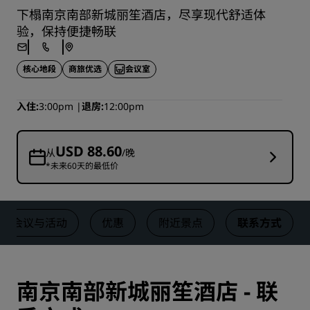
下榻南京南部新城丽笙酒店，尽享现代舒适体
验，保持便捷畅联
核心地段
商旅优选
会议室
入住
3:00pm
退房
12:00pm
USD 88.60
从
/晚
*未来60天的最低价
会议与活动
优惠
附近景点
联系方式
南京南部新城丽笙酒店 - 联