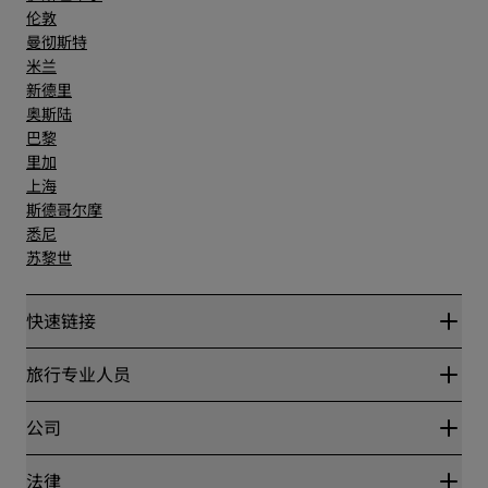
伦敦
曼彻斯特
米兰
新德里
奥斯陆
巴黎
里加
上海
斯德哥尔摩
悉尼
苏黎世
快速链接
丽赏会
旅行专业人员
优惠在线价格保证
Blog
合作伙伴
公司
目的地
旅行社
新开和即将开业的酒店
丽笙酒店集团
法律