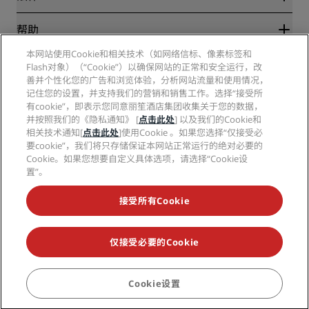
丽笙酒店集团APP
媒体
体育认证酒店
工作机会 RHG
隐私中心
帮助
家庭友好型酒店
工作机会 PPHE
法律声明
健康与安全
工作机会 EHL
本网站使用Cookie和相关技术（如网络信标、像素标签和
丽赏会条款和条件
消费者警示
Flash对象）（“Cookie”）以确保网站的正常和安全运行，改
The Club by RHG
社交媒体
网站使用协议
联系方式
善并个性化您的广告和浏览体验，分析网站流量和使用情况，
发展机会
数字无障碍
常见问题
记住您的设置，并支持我们的营销和销售工作。选择“接受所
丽笙酒店集团品牌
责任经营
现代奴隶制声明
网站地图
有cookie”，即表示您同意丽笙酒店集团收集关于您的数据，
采购
并按照我们的《隐私通知》 [
点击此处
] 以及我们的Cookie和
相关技术通知[
点击此处
]使用Cookie 。如果您选择“仅接受必
要cookie”，我们将只存储保证本网站正常运行的绝对必要的
Cookie。如果您想要自定义具体选项，请选择“Cookie设
置”。
接受所有Cookie
不再错失我们最受欢迎的酒店优惠
仅接受必要的Cookie
© 2026 丽笙酒店集团.
保留所有权利。RHG丽笙酒店集团、丽筠、丽芮、丽
笙、丽笙精选、丽祺、丽亭、丽柏、丽怡、Prize by Radisson、丽赏会和丽
Cookie设置
预订
笙会议是丽笙酒店集团的商标。