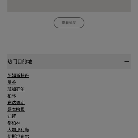
查看说明
热门目的地
阿姆斯特丹
曼谷
班加罗尔
柏林
布达佩斯
哥本哈根
迪拜
都柏林
大加那利岛
伊斯坦布尔