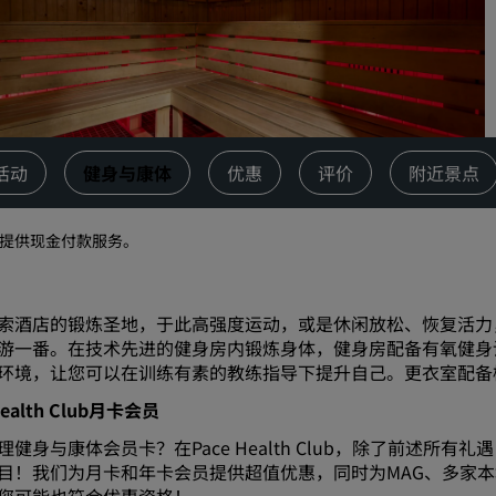
请求报价
活动目的地
行业方案
搜索航班
活动
健身与康体
优惠
评价
附近景点
搜索航班
不提供现金付款服务。
餐饮
搜索餐厅
索酒店的锻炼圣地，于此高强度运动，或是休闲放松、恢复活力
游一番。在技术先进的健身房内锻炼身体，健身房配备有氧健身
数字服务
环境，让您可以在训练有素的教练指导下提升自己。更衣室配备
Health Club月卡会员
丽笙酒店集团应用程序
理健身与康体会员卡？在Pace Health Club，除了前述
目！我们为月卡和年卡会员提供超值优惠，同时为MAG、多家