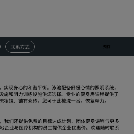
婚礼场地
环保酒店
体育团队住宿
商务旅客
市中心酒店
联系方式
预订
访问我们的博客
丽赏会
了解丽赏会
，实现身心的和谐平衡。泳池配备舒缓心情的照明系统，
礼遇
设施和阻力训练设施供您选择。专业的健身房课程提供了
如何使用积分
梳妆镜、铺有瓷砖，您可于此梳洗一番，恢复精力。
如何赚取积分
预订人员和策划人员
所有礼遇，我们还提供免费的目标达成计划、团体健身课程与更多
本地企业与医疗机构的员工提供企业优惠价。欢迎随时联系