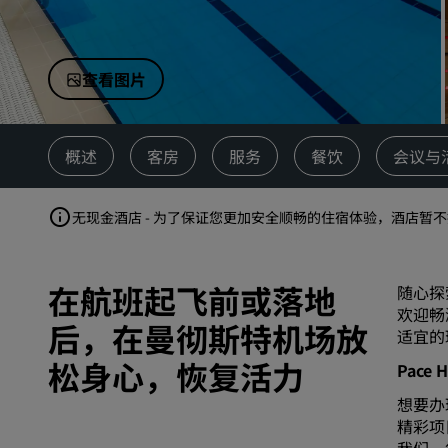
中国附属品牌
查看图片
概述
客房
服务
餐饮
会议与
无现金酒店 - 为了保证您更加安全顺畅的住宿体验，酒店暂
在航班起飞前或落地
随心探
欢迎畅
后，在曼彻斯特机场放
适宜的
松身心，恢复活力
Pace 
想要办
精彩项