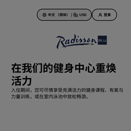
中文 （简体）
|
USD
登录
酒店优惠
探索我们的优惠
在我们的健身中心重焕
美好的初遇，丰厚的奖励
活力
当日特惠
提前预订
入住期间，您可尽情享受充满活力的健身课程、有氧与
查看套餐
力量训练，或在室内泳池中放松畅游。
旅行灵感
家庭友好型酒店
Rad Pets