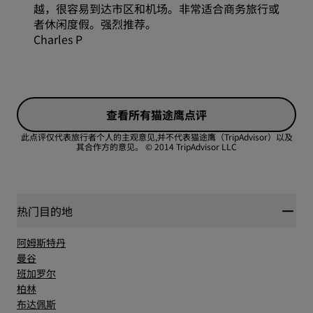
越，很容易到达市区和机场。非常适合商务旅行或
者休闲度假。强烈推荐。
Charles P
查看所有猫途鹰点评
此点评仅代表旅行者个人的主观意见,并不代表猫途鹰（TripAdvisor）以及
其合作方的意见。
© 2014 TripAdvisor LLC
热门目的地
阿姆斯特丹
曼谷
班加罗尔
柏林
布达佩斯