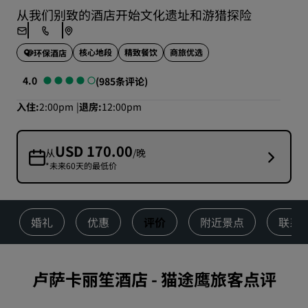
从我们别致的酒店开始文化遗址和游猎探险
核心地段
精致餐饮
商旅优选
环保酒店
4.0
(985条评论)
入住
2:00pm
退房
12:00pm
USD 170.00
从
/晚
*未来60天的最低价
婚礼
优惠
评价
附近景点
联系
卢萨卡丽笙酒店
-
猫途鹰旅客点评