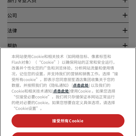
优惠在线价格保证
Blog
合作伙伴
公司
目的地
旅行社
新开和即将开业的酒店
丽笙酒店集团
法律
丽笙酒店集团APP
媒体
体育认证酒店
工作机会 RHG
隐私中心
帮助
家庭友好型酒店
工作机会 PPHE
法律声明
健康与安全
工作机会 EHL
本网站使用Cookie和相关技术（如网络信标、像素标签和
丽赏会条款和条件
消费者警示
Flash对象）（“Cookie”）以确保网站的正常和安全运行，
The Club by RHG
社交媒体
网站使用协议
联系方式
改善并个性化您的广告和浏览体验，分析网站流量和使用情
发展机会
数字无障碍
常见问题
况，记住您的设置，并支持我们的营销和销售工作。选择“接
责任经营
丽笙酒店集团品牌
现代奴隶制声明
网站地图
受所有cookie”，即表示您同意丽笙酒店集团收集关于您的
采购
数据，并按照我们的《隐私通知》 [
点击此处
] 以及我们的
Cookie和相关技术通知[
点击此处
]使用Cookie 。如果您选择
“仅接受必要cookie”，我们将只存储保证本网站正常运行
的绝对必要的Cookie。如果您想要自定义具体选项，请选择
“Cookie设置”。
接受所有Cookie
不再错失我们最受欢迎的酒店优惠