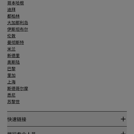
哥本哈根
迪拜
都柏林
大加那利岛
伊斯坦布尔
伦敦
曼彻斯特
米兰
新德里
奥斯陆
巴黎
里加
上海
斯德哥尔摩
悉尼
苏黎世
快速链接
丽赏会
旅行专业人员