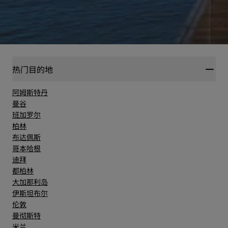
热门目的地
阿姆斯特丹
曼谷
班加罗尔
柏林
布达佩斯
哥本哈根
迪拜
都柏林
大加那利岛
伊斯坦布尔
伦敦
曼彻斯特
米兰