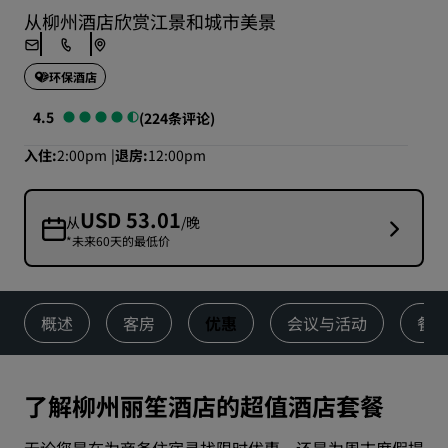
从柳州酒店欣赏江景和城市美景
环保酒店
4.5
(224条评论)
入住
2:00pm
退房
12:00pm
USD 53.01
从
/晚
*未来60天的最低价
概述
客房
优惠
会议与活动
餐
了解柳州丽笙酒店的超值酒店套餐