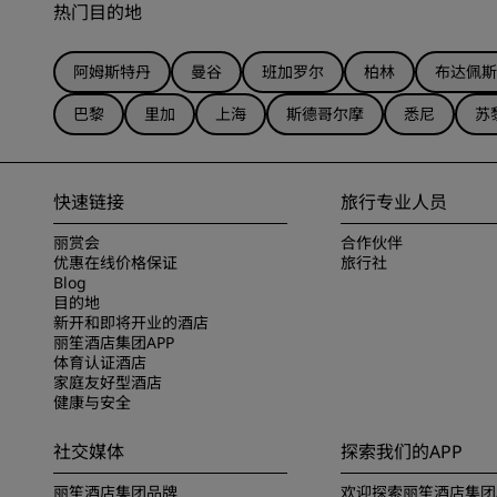
热门目的地
阿姆斯特丹
曼谷
班加罗尔
柏林
布达佩斯
巴黎
里加
上海
斯德哥尔摩
悉尼
苏
快速链接
旅行专业人员
丽赏会
合作伙伴
优惠在线价格保证
旅行社
Blog
目的地
新开和即将开业的酒店
丽笙酒店集团APP
体育认证酒店
家庭友好型酒店
健康与安全
社交媒体
探索我们的APP
丽笙酒店集团品牌
欢迎探索丽笙酒店集团A