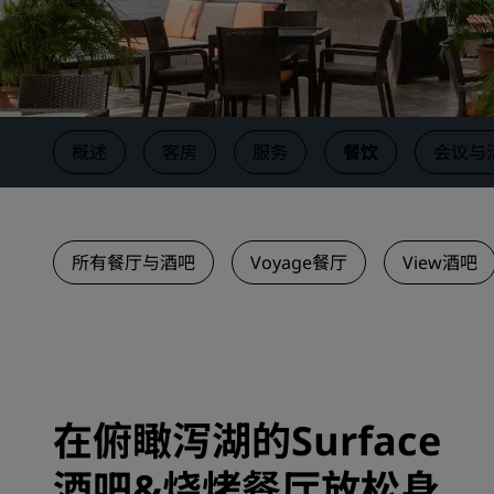
中国附属品牌
概述
客房
服务
餐饮
会议与
所有餐厅与酒吧
Voyage餐厅
View酒吧
在俯瞰泻湖的Surface
酒吧&烧烤餐厅放松身