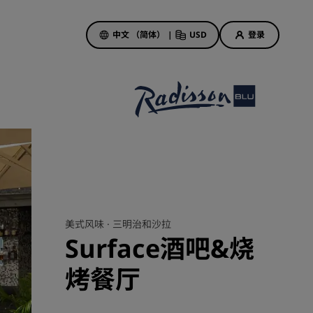
中文 （简体）
|
USD
登录
酒店优惠
探索我们的优惠
美好的初遇，丰厚的奖励
当日特惠
提前预订
查看套餐
美式风味 ·
三明治和沙拉
Surface酒吧&烧
旅行灵感
烤餐厅
家庭友好型酒店
Rad Pets