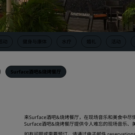
请求报价
活动目的地
行业方案
活动
健身与康体
水疗
婚礼
活动
搜索航班
搜索航班
Surface酒吧&烧烤餐厅
餐饮
搜索餐厅
数字服务
丽笙酒店集团应用程序
来Surface酒吧&烧烤餐厅，在现场音乐和美食
Surface酒吧&烧烤餐厅提供令人难忘的现场音乐
如有问题或需要预订，请通过电子邮件
reservation