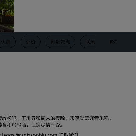
婚礼场地
环保酒店
体育团队住宿
商务旅客
优惠
评价
附近景点
联系方式
预订
市中心酒店
访问我们的博客
丽赏会
了解丽赏会
礼遇
如何使用积分
如何赚取积分
中尽情放松吧。于周五和周末的夜晚，来享受蓝调音乐吧。
预订人员和策划人员
、美食和鸡尾酒，让您尽情享受。
s.lagos@radissonblu.com
联系我们。