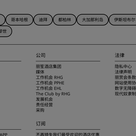
哥本哈根
迪拜
都柏林
大加那利岛
伊斯坦布尔
黎世
公司
法律
丽笙酒店集团
隐私中心
媒体
法律声明
工作机会 RHG
丽赏会条款
工作机会 PPHE
网站使用协
工作机会 EHL
数字无障碍
The Club by RHG
现代奴隶制
发展机会
责任经营
采购
订阅
PP
不再错失我们最受欢迎的酒店优惠