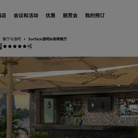
酒店
会议和活动
优惠
丽赏会
我的预订
餐厅与酒吧
Surface酒吧&烧烤餐厅
店
查找酒店
目的地
度假酒店
服务式公寓
机场酒店
新开业和即将开业的酒店
会议和活动
探索丽笙会议
预订会议空间