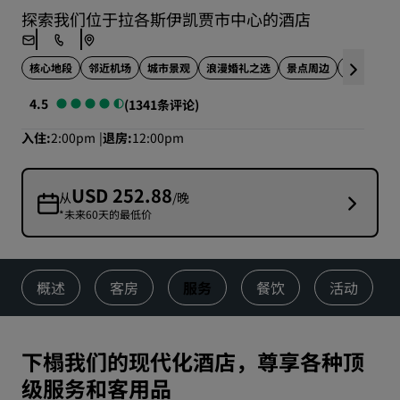
探索我们位于拉各斯伊凯贾市中心的酒店
核心地段
邻近机场
城市景观
浪漫婚礼之选
景点周边
水疗康体
4.5
(1341条评论)
入住
2:00pm
退房
12:00pm
USD 252.88
从
/晚
*未来60天的最低价
概述
客房
服务
餐饮
活动
下榻我们的现代化酒店，尊享各种顶
级服务和客用品