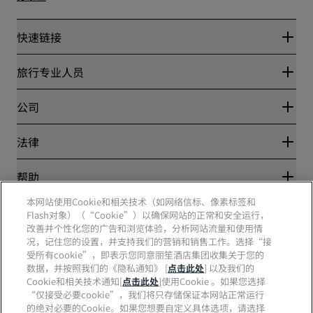
快速链接
丽赏会
旅行专业人员
优惠在线价格保证
Blog
合作伙伴
公司
目的地
旅行社
新开和即将开业的酒店
丽笙酒店集团
法律
丽笙酒店集团APP
媒体
体育认证酒店
工作机会 RHG
隐私中心
帮助
家庭友好型酒店
工作机会 PPHE
法律声明
健康与安全
工作机会 EHL
本网站使用Cookie和相关技术（如网络信标、像素标签和
丽赏会条款和条件
消费者警示
Flash对象）（“Cookie”）以确保网站的正常和安全运行，
The Club by RHG
社交媒体
网站使用协议
联系方式
改善并个性化您的广告和浏览体验，分析网站流量和使用情
发展机会
数字无障碍
常见问题
况，记住您的设置，并支持我们的营销和销售工作。选择“接
责任经营
丽笙酒店集团品牌
现代奴隶制声明
网站地图
受所有cookie”，即表示您同意丽笙酒店集团收集关于您的
采购
数据，并按照我们的《隐私通知》 [
点击此处
] 以及我们的
Cookie和相关技术通知[
点击此处
]使用Cookie 。如果您选择
“仅接受必要cookie”，我们将只存储保证本网站正常运行
的绝对必要的Cookie。如果您想要自定义具体选项，请选择