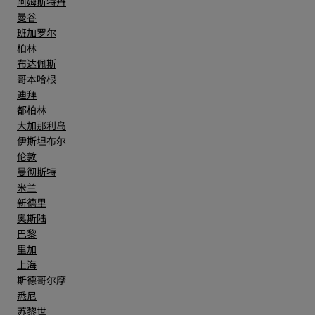
阿姆斯特丹
曼谷
班加罗尔
柏林
布达佩斯
哥本哈根
迪拜
都柏林
大加那利岛
伊斯坦布尔
伦敦
曼彻斯特
米兰
新德里
奥斯陆
巴黎
里加
上海
斯德哥尔摩
悉尼
苏黎世