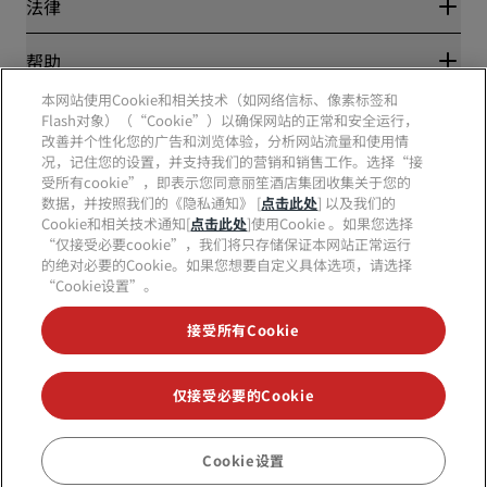
丽笙酒店集团
法律
丽笙酒店集团APP
媒体
体育认证酒店
工作机会 RHG
隐私中心
帮助
家庭友好型酒店
工作机会 PPHE
法律声明
健康与安全
工作机会 EHL
本网站使用Cookie和相关技术（如网络信标、像素标签和
丽赏会条款和条件
消费者警示
The Club by RHG
Flash对象）（“Cookie”）以确保网站的正常和安全运行，
社交媒体
网站使用协议
联系方式
改善并个性化您的广告和浏览体验，分析网站流量和使用情
发展机会
数字无障碍
常见问题
况，记住您的设置，并支持我们的营销和销售工作。选择“接
责任经营
丽笙酒店集团品牌
现代奴隶制声明
网站地图
受所有cookie”，即表示您同意丽笙酒店集团收集关于您的
采购
数据，并按照我们的《隐私通知》 [
点击此处
] 以及我们的
Cookie和相关技术通知[
点击此处
]使用Cookie 。如果您选择
“仅接受必要cookie”，我们将只存储保证本网站正常运行
的绝对必要的Cookie。如果您想要自定义具体选项，请选择
“Cookie设置”。
接受所有Cookie
不再错失我们最受欢迎的酒店优惠
仅接受必要的Cookie
© 2026 丽笙酒店集团.
保留所有权利。RHG丽笙酒店集团、丽筠、丽芮、丽
笙、丽笙精选、丽祺、丽亭、丽柏、丽怡、Prize by Radisson、丽赏会和丽
Cookie设置
笙会议是丽笙酒店集团的商标。