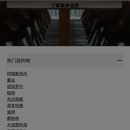
了解更多信息
热门目的地
阿姆斯特丹
曼谷
班加罗尔
柏林
布达佩斯
哥本哈根
迪拜
都柏林
大加那利岛