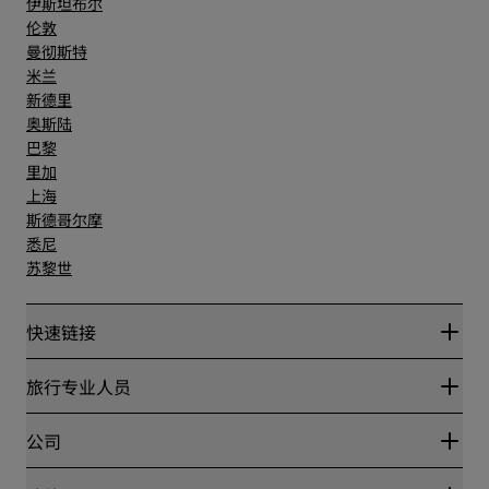
伊斯坦布尔
伦敦
曼彻斯特
米兰
新德里
奥斯陆
巴黎
里加
上海
斯德哥尔摩
悉尼
苏黎世
快速链接
丽赏会
旅行专业人员
优惠在线价格保证
Blog
合作伙伴
公司
目的地
旅行社
新开和即将开业的酒店