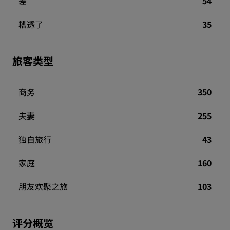
差
54
糟透了
35
旅客类型
商务
350
夫妻
255
独自旅行
43
家庭
160
朋友欢聚之旅
103
评分概览