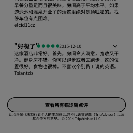
早餐分量足而且很美味。房间高于平均水平。如果
游泳池和温泉开业了的话这里绝对是顶呱呱的。找
停车位有点困难。
elcid11cz
"
好极了
"
2015-12-10
这家酒店非常好。首先，房间令人满意，宽敞又干
净。健身房不错。你可以跑步或者去跑步，这的位
置很好。食物也很棒。不喜欢个别员工说的英语。
Tsiantzis
查看所有猫途鹰点评
此点评仅代表旅行者个人的主观意见,并不代表猫途鹰（TripAdvisor）以及
其合作方的意见。
© 2014 TripAdvisor LLC