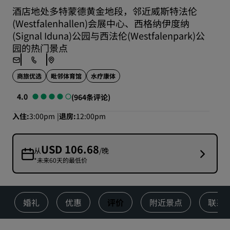
酒店地处多特蒙德黄金地段，邻近威斯特法伦
(Westfalenhallen)会展中心、西格纳伊度纳
(Signal Iduna)公园与西法伦(Westfalenpark)公
园的热门景点
商旅优选
毗邻体育馆
水疗康体
4.0
(964条评论)
入住
3:00pm
退房
12:00pm
USD 106.68
从
/晚
*未来60天的最低价
婚礼
优惠
评价
附近景点
联系