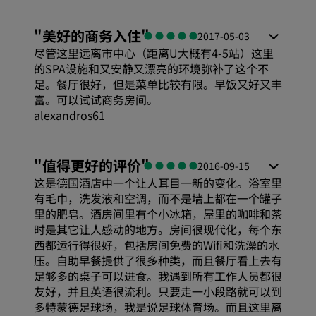
"
美好的商务入住
"
2017-05-03
尽管这里远离市中心（距离U大概有4-5站）这里
的SPA设施和又安静又漂亮的环境弥补了这个不
足。餐厅很好，但是菜单比较有限。早饭又好又丰
富。可以试试商务房间。
alexandros61
"
值得更好的评价
"
2016-09-15
这是德国酒店中一个让人耳目一新的变化。浴室里
有毛巾，洗发液和空调，而不是墙上都在一个罐子
里的肥皂。酒房间里有个小冰箱，屋里的咖啡和茶
时是其它让人感动的地方。房间很现代化，每个东
西都运行得很好，包括房间免费的Wifi和洗澡的水
压。自助早餐提供了很多种类，而且餐厅看上去有
足够多的桌子可以进食。我遇到所有工作人员都很
友好，并且英语很流利。只要走一小段路就可以到
多特蒙德足球场，我是说足球体育场。而且这里离