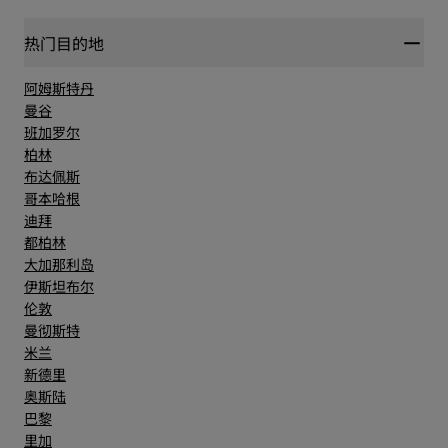
热门目的地
阿姆斯特丹
曼谷
班加罗尔
柏林
布达佩斯
哥本哈根
迪拜
都柏林
大加那利岛
伊斯坦布尔
伦敦
曼彻斯特
米兰
新德里
奥斯陆
巴黎
里加