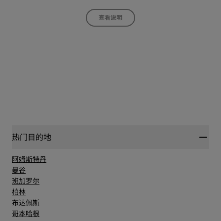
查看说明
热门目的地
阿姆斯特丹
曼谷
班加罗尔
柏林
布达佩斯
哥本哈根