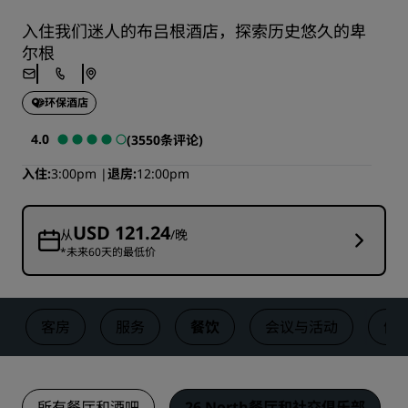
入住我们迷人的布吕根酒店，探索历史悠久的卑
尔根
环保酒店
4.0
(3550条评论)
入住
3:00pm
退房
12:00pm
USD 121.24
从
/晚
*未来60天的最低价
客房
服务
餐饮
会议与活动
健
所有餐厅和酒吧
26 North餐厅和社交俱乐部