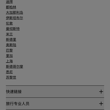
迪拜
都柏林
大加那利岛
伊斯坦布尔
伦敦
曼彻斯特
米兰
新德里
奥斯陆
巴黎
里加
上海
斯德哥尔摩
悉尼
苏黎世
快速链接
丽赏会
旅行专业人员
优惠在线价格保证