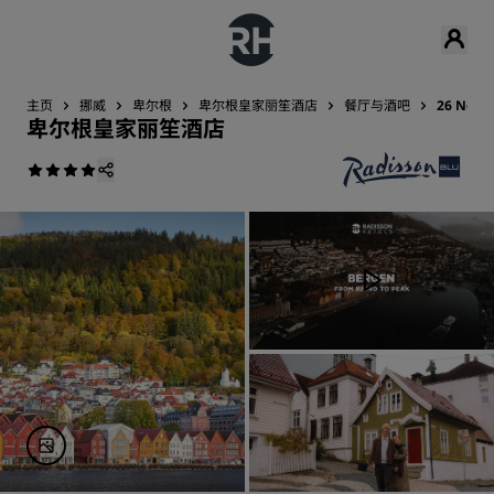
主页
挪威
卑尔根
卑尔根皇家丽笙酒店
餐厅与酒吧
26 No
卑尔根皇家丽笙酒店