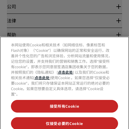
Blog
合作伙伴
公司
目的地
旅行社
新开和即将开业的酒店
丽笙酒店集团
法律
丽笙酒店集团APP
媒体
体育认证酒店
工作机会 RHG
隐私中心
帮助
家庭友好型酒店
工作机会 PPHE
法律声明
健康与安全
工作机会 EHL
本网站使用Cookie和相关技术（如网络信标、像素标签和
丽赏会条款和条件
消费者警示
Flash对象）（“Cookie”）以确保网站的正常和安全运行，改
The Club by RHG
社交媒体
网站使用协议
联系方式
善并个性化您的广告和浏览体验，分析网站流量和使用情况，
发展机会
数字无障碍
常见问题
记住您的设置，并支持我们的营销和销售工作。选择“接受所
丽笙酒店集团品牌
责任经营
现代奴隶制声明
网站地图
有cookie”，即表示您同意丽笙酒店集团收集关于您的数据，
采购
并按照我们的《隐私通知》 [
点击此处
] 以及我们的Cookie和
相关技术通知[
点击此处
]使用Cookie 。如果您选择“仅接受必
要cookie”，我们将只存储保证本网站正常运行的绝对必要的
Cookie。如果您想要自定义具体选项，请选择“Cookie设
置”。
接受所有Cookie
不再错失我们最受欢迎的酒店优惠
仅接受必要的Cookie