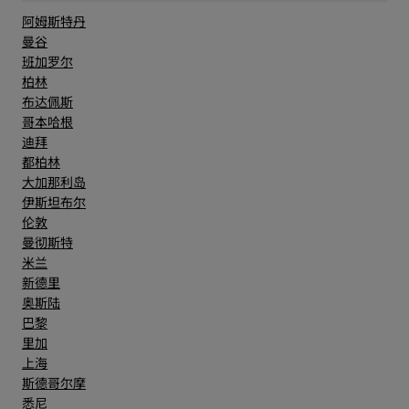
阿姆斯特丹
曼谷
班加罗尔
柏林
布达佩斯
哥本哈根
迪拜
都柏林
大加那利岛
伊斯坦布尔
伦敦
曼彻斯特
米兰
新德里
奥斯陆
巴黎
里加
上海
斯德哥尔摩
悉尼