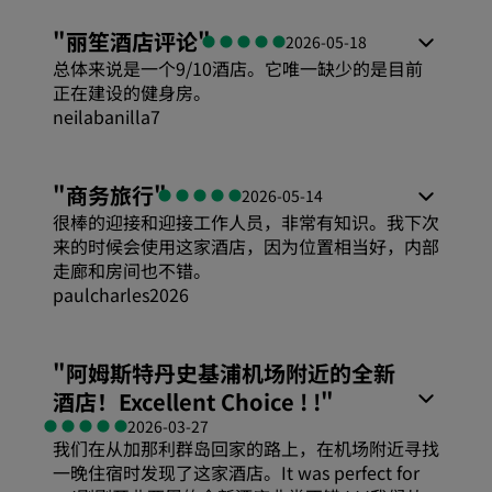
服务
舒适度
"
丽笙酒店评论
"
2026-05-18
总体来说是一个9/10酒店。它唯一缺少的是目前
性价比
正在建设的健身房。
neilabanilla7
睡眠质量
舒适度
"
商务旅行
"
2026-05-14
很棒的迎接和迎接工作人员，非常有知识。我下次
位置
性价比
来的时候会使用这家酒店，因为位置相当好，内部
走廊和房间也不错。
paulcharles2026
卫生
睡眠质量
舒适度
服务
"
阿姆斯特丹史基浦机场附近的全新
位置
酒店！Excellent Choice ! !
"
性价比
2026-03-27
我们在从加那利群岛回家的路上，在机场附近寻找
卫生
一晚住宿时发现了这家酒店。It was perfect for
睡眠质量