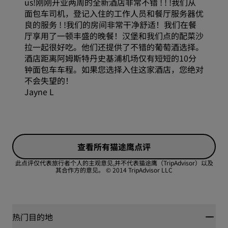
us!刚刚开业两周的全新酒店非常不错 ! ! !我们从
服务
面包车司机，登记入住的工作人员和餐厅服务器优
良的服务 ! !我们的房间非常干净舒适！我们在餐
位置
厅享用了一顿丰盛的晚餐！汉堡和我们点的配菜沙
拉一起很好吃。他们还提供了不错的葡萄酒选择。
酒店距离阿姆斯特丹史基浦机场仅有短短的10分
卫生
钟面包车车程。如果您选择入住这家酒店，您绝对
不会失望的！
Jayne L
服务
查看所有猫途鹰点评
此点评仅代表旅行者个人的主观意见,并不代表猫途鹰（TripAdvisor）以及
其合作方的意见。
© 2014 TripAdvisor LLC
热门目的地