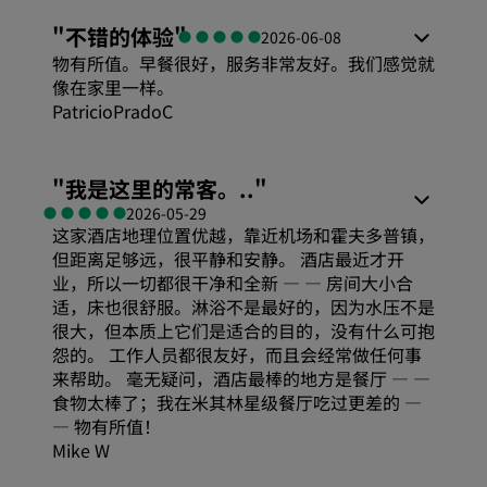
"
不错的体验
"
2026-06-08
物有所值。早餐很好，服务非常友好。我们感觉就
像在家里一样。
PatricioPradoC
舒适度
"
我是这里的常客。..
"
2026-05-29
这家酒店地理位置优越，靠近机场和霍夫多普镇，
性价比
但距离足够远，很平静和安静。 酒店最近才开
业，所以一切都很干净和全新 — — 房间大小合
睡眠质量
适，床也很舒服。淋浴不是最好的，因为水压不是
很大，但本质上它们是适合的目的，没有什么可抱
怨的。 工作人员都很友好，而且会经常做任何事
位置
来帮助。 毫无疑问，酒店最棒的地方是餐厅 — —
食物太棒了；我在米其林星级餐厅吃过更差的 —
— 物有所值！
卫生
Mike W