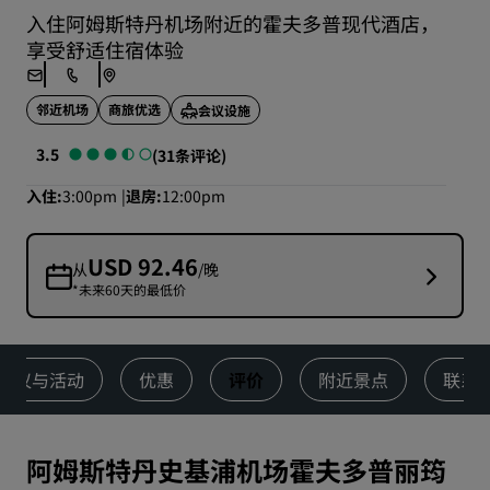
入住阿姆斯特丹机场附近的霍夫多普现代酒店，
享受舒适住宿体验
邻近机场
商旅优选
会议设施
3.5
(31条评论)
入住
3:00pm
退房
12:00pm
USD 92.46
从
/晚
*未来60天的最低价
会议与活动
优惠
评价
附近景点
联系
阿姆斯特丹史基浦机场霍夫多普丽筠