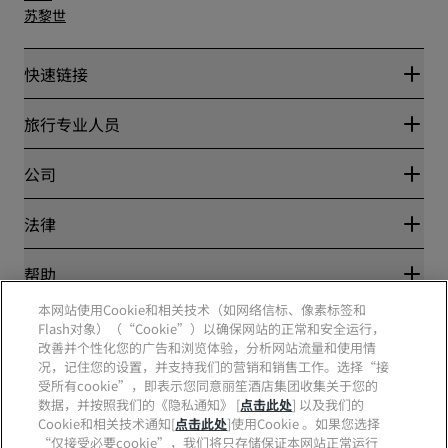
苏黎世
快速链接
丽赏会
旅行专业人员
优惠在线价格保证
Blog
合作伙伴
公司
目的地
旅行社
新开和即将开业的酒店
丽笙酒店集团
法律
丽笙酒店集团APP
媒体
体育认证酒店
工作机会 RHG
隐私中心
帮助
家庭友好型酒店
工作机会 PPHE
法律声明
健康与安全
工作机会 EHL
本网站使用Cookie和相关技术（如网络信标、像素标签和
丽赏会条款和条件
消费者警示
Flash对象）（“Cookie”）以确保网站的正常和安全运行，
The Club by RHG
社交媒体
网站使用协议
联系方式
改善并个性化您的广告和浏览体验，分析网站流量和使用情
发展机会
数字无障碍
常见问题
况，记住您的设置，并支持我们的营销和销售工作。选择“接
责任经营
丽笙酒店集团品牌
现代奴隶制声明
网站地图
受所有cookie”，即表示您同意丽笙酒店集团收集关于您的
采购
数据，并按照我们的《隐私通知》 [
点击此处
] 以及我们的
Cookie和相关技术通知[
点击此处
]使用Cookie 。如果您选择
“仅接受必要cookie”，我们将只存储保证本网站正常运行