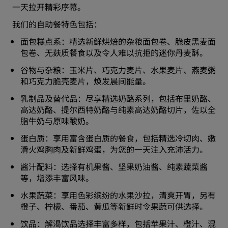
一天拉开精彩序幕。
我们的自助餐特色包括：
面包糕点系：精选新鲜烘焙的杂粮面包卷、脆皮黑麦面
包卷、无麸质餐食以及令人难以抗拒的迷你丹麦酥。
谷物与杂粮：玉米片、巧克力麦片、水果麦片、燕麦粥
和巧克力脆壳麦片，焕发晨间能量。
乳制品及替代品：尽享精选奶酪系列，包括布里奶酪、
高达奶酪、提尔西特奶酪与纯素高达奶酪切片，佐以全
脂牛奶与原味酸奶。
蛋白质：享用富含蛋白质的餐食，包括精选冷切肉、嫩
滑火鸡胸肉及新鲜鸡蛋，为您的一天注入充沛活力。
酱汁配料：选择有机果酱、坚果奶油酱、纯素蔬菜酱
等，增添丰富风味。
水果蔬菜：享用色彩缤纷的水果沙拉，清爽开胃，另有
橙子、柠檬、番茄、黄瓜等新鲜时令果蔬可供选择。
饮品：解渴饮品选择丰富多样，包括苹果汁、橙汁、混