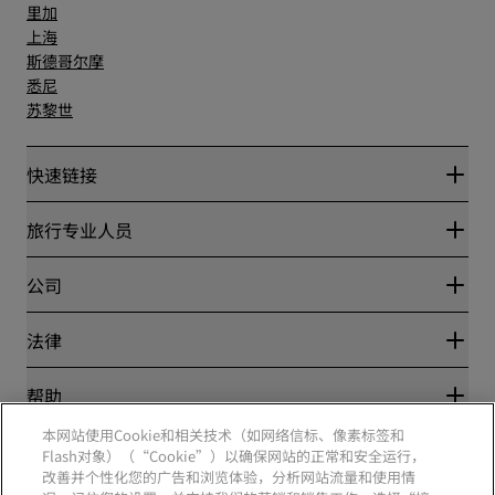
里加
上海
斯德哥尔摩
悉尼
苏黎世
快速链接
丽赏会
旅行专业人员
优惠在线价格保证
Blog
合作伙伴
公司
目的地
旅行社
新开和即将开业的酒店
丽笙酒店集团
法律
丽笙酒店集团APP
媒体
体育认证酒店
工作机会 RHG
隐私中心
帮助
家庭友好型酒店
工作机会 PPHE
法律声明
健康与安全
工作机会 EHL
本网站使用Cookie和相关技术（如网络信标、像素标签和
丽赏会条款和条件
消费者警示
The Club by RHG
Flash对象）（“Cookie”）以确保网站的正常和安全运行，
社交媒体
网站使用协议
联系方式
改善并个性化您的广告和浏览体验，分析网站流量和使用情
发展机会
数字无障碍
常见问题