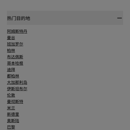
热门目的地
阿姆斯特丹
曼谷
班加罗尔
柏林
布达佩斯
哥本哈根
迪拜
都柏林
大加那利岛
伊斯坦布尔
伦敦
曼彻斯特
米兰
新德里
奥斯陆
巴黎