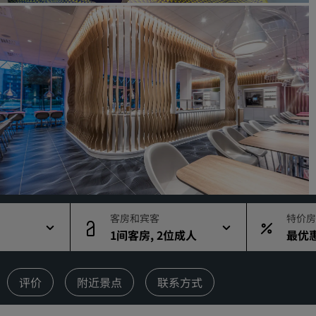
请求报价
活动目的地
行业方案
搜索航班
搜索航班
餐饮
搜索餐厅
客房和宾客
特价房
1间客房, 2位成人
最优
数字服务
丽笙酒店集团应用程序
评价
附近景点
联系方式