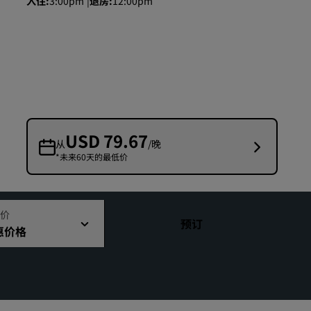
入住
3:00pm
退房
12:00pm
婚礼场地
环保酒店
体育团队住宿
商务旅客
市中心酒店
访问我们的博客
USD 79.67
从
/晚
*未来60天的最低价
丽赏会
了解丽赏会
礼遇
价
预订
惠价格
如何使用积分
如何赚取积分
预订人员和策划人员