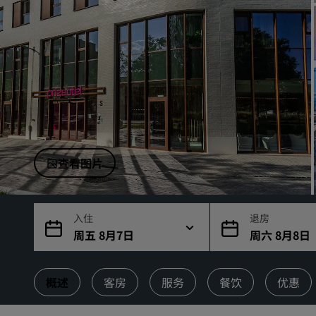
中国附属品牌
查看图片
入住
退房
周五 8月7日
周六 8月8日
概述
客房
服务
餐饮
优惠