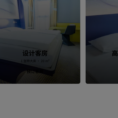
设计客房
高
1 张特大床 · 20 m²
预订客房