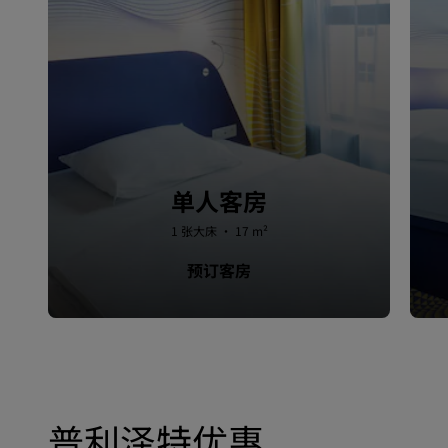
单人客房
1 张大床 · 17 m²
预订客房
普利泽特优惠