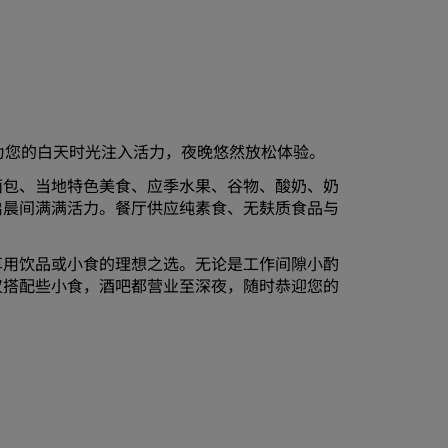
n酒店，为您的白天时光注入活力，夜晚悠然放松体验。
面包、当地特色美食、应季水果、谷物、酸奶、奶
启晨间满满活力。餐厅供应纯素食、无麸质食品与
享用饮品或小食的理想之选。无论是工作间隙小酌
仅搭配些小食，酒吧都营业至深夜，随时恭迎您的