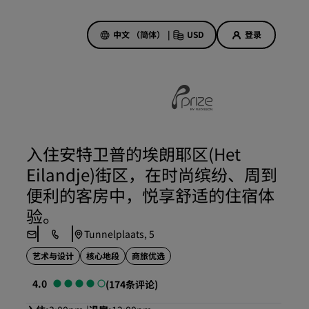
中文 （简体）
|
USD
登录
酒店优惠
探索我们的优惠
入住安特卫普的埃朗耶区(Het
美好的初遇，丰厚的奖励
Eilandje)街区，在时尚缤纷、周到
当日特惠
便利的客房中，悦享舒适的住宿体
提前预订
验。
查看套餐
Tunnelplaats, 5
艺术与设计
核心地段
商旅优选
旅行灵感
4.0
(174条评论)
家庭友好型酒店
Rad Pets