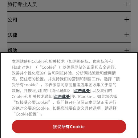
丽赏会
旅行专业人员
优惠在线价格保证
Blog
合作伙伴
公司
目的地
旅行社
新开和即将开业的酒店
丽笙酒店集团
法律
丽笙酒店集团APP
媒体
体育认证酒店
工作机会 RHG
隐私中心
帮助
家庭友好型酒店
工作机会 PPHE
法律声明
健康与安全
工作机会 EHL
本网站使用Cookie和相关技术（如网络信标、像素标签和
丽赏会条款和条件
消费者警示
The Club by RHG
Flash对象）（“Cookie”）以确保网站的正常和安全运行，
社交媒体
网站使用协议
联系方式
改善并个性化您的广告和浏览体验，分析网站流量和使用情
发展机会
数字无障碍
常见问题
况，记住您的设置，并支持我们的营销和销售工作。选择“接
责任经营
丽笙酒店集团品牌
现代奴隶制声明
网站地图
受所有cookie”，即表示您同意丽笙酒店集团收集关于您的
采购
数据，并按照我们的《隐私通知》 [
点击此处
] 以及我们的
Cookie和相关技术通知[
点击此处
]使用Cookie 。如果您选择
“仅接受必要cookie”，我们将只存储保证本网站正常运行
的绝对必要的Cookie。如果您想要自定义具体选项，请选择
“Cookie设置”。
接受所有Cookie
不再错失我们最受欢迎的酒店优惠