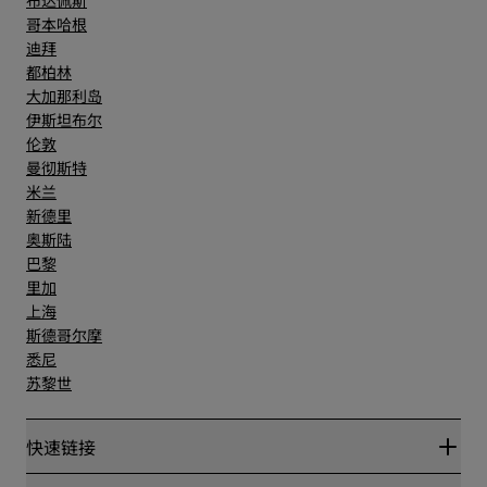
布达佩斯
哥本哈根
迪拜
都柏林
大加那利岛
伊斯坦布尔
伦敦
曼彻斯特
米兰
新德里
奥斯陆
巴黎
里加
上海
斯德哥尔摩
悉尼
苏黎世
快速链接