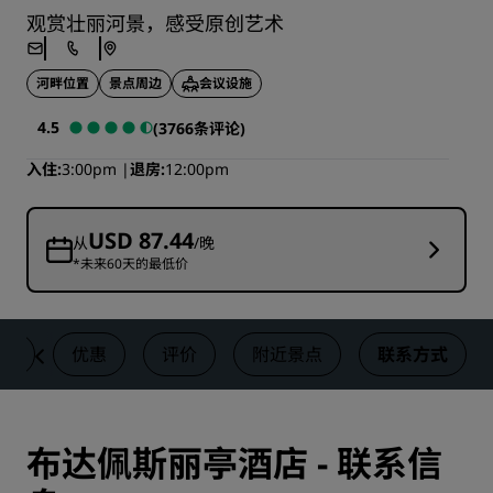
观赏壮丽河景，感受原创艺术
河畔位置
景点周边
会议设施
4.5
(3766条评论)
入住
3:00pm
退房
12:00pm
USD 87.44
从
/晚
*未来60天的最低价
体
优惠
评价
附近景点
联系方式
布达佩斯丽亭酒店 - 联系信