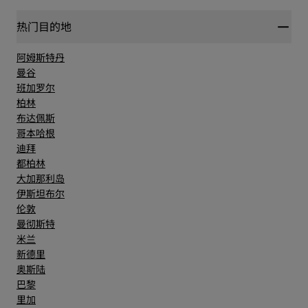
热门目的地
阿姆斯特丹
曼谷
班加罗尔
柏林
布达佩斯
哥本哈根
迪拜
都柏林
大加那利岛
伊斯坦布尔
伦敦
曼彻斯特
米兰
新德里
奥斯陆
巴黎
里加