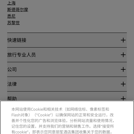
上海
斯德哥尔摩
悉尼
苏黎世
快速链接
丽赏会
旅行专业人员
优惠在线价格保证
Blog
合作伙伴
公司
目的地
旅行社
新开和即将开业的酒店
丽笙酒店集团
法律
丽笙酒店集团APP
媒体
体育认证酒店
工作机会 RHG
隐私中心
帮助
家庭友好型酒店
工作机会 PPHE
法律声明
健康与安全
工作机会 EHL
本网站使用Cookie和相关技术（如网络信标、像素标签和
丽赏会条款和条件
消费者警示
Flash对象）（“Cookie”）以确保网站的正常和安全运行，改
The Club by RHG
社交媒体
网站使用协议
联系方式
善并个性化您的广告和浏览体验，分析网站流量和使用情况，
发展机会
数字无障碍
常见问题
记住您的设置，并支持我们的营销和销售工作。选择“接受所
丽笙酒店集团品牌
责任经营
现代奴隶制声明
网站地图
有cookie”，即表示您同意丽笙酒店集团收集关于您的数据，