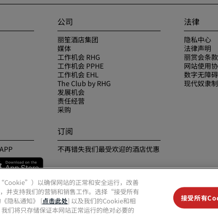
公司
法律
丽笙酒店集团
隐私中心
媒体
法律声明
工作机会 RHG
丽赏会条款
工作机会 PPHE
网站使用协
工作机会 EHL
数字无障碍
The Club by RHG
现代奴隶制
发展机会
责任经营
采购
订阅
APP
不再错失我们最受欢迎的酒店优惠
（“Cookie”）以确保网站的正常和安全运行，改善
，并支持我们的营销和销售工作。选择“接受所有
接受所有Coo
《隐私通知》 [
点击此处
] 以及我们的Cookie和相
ie”，我们将只存储保证本网站正常运行的绝对必要的
丽笙精选、丽祺、丽亭、丽柏、丽怡、Prize by Radisson、丽赏会和丽笙会