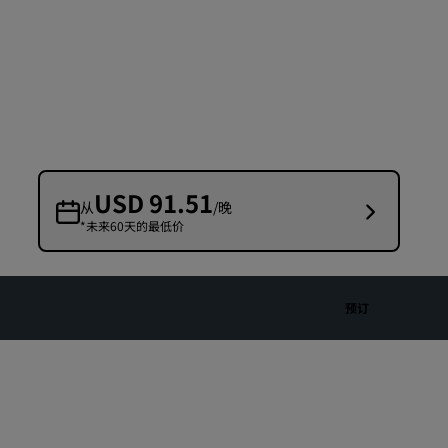
婚礼场地
环保酒店
体育团队住宿
商务旅客
市中心酒店
访问我们的博客
USD 91.51
从
/晚
*未来60天的最低价
丽赏会
了解丽赏会
礼遇
预订
如何使用积分
如何赚取积分
预订人员和策划人员