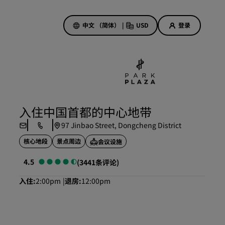
中文 （简体）
|
USD
登录
酒店优惠
探索我们的优惠
入住中国首都的中心地带
美好的初遇，丰厚的奖励
97 Jinbao Street, Dongcheng District
当日特惠
核心地段
景点周边
会议设施
提前预订
查看套餐
4.5
(3441条评论)
入住
2:00pm
退房
12:00pm
旅行灵感
家庭友好型酒店
Rad Pets