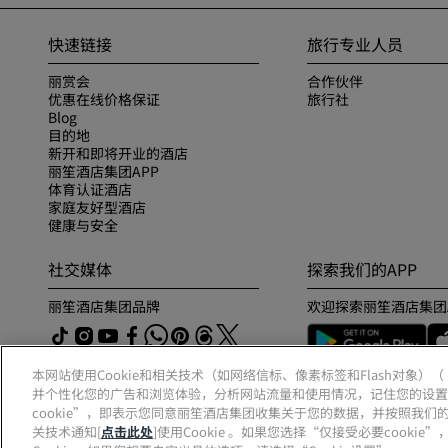
快速链接
旅行专业人员
丽赏会
合作伙伴
优惠在线价格保证
旅行社
Blog
目的地
新开和即将开业的酒店
丽笙酒店集团APP
体育认证酒店
家庭友好型酒店
健康与安全
社交媒体
探索我们的APP
丽笙酒店集团品牌
欢迎探索丽笙酒店集团
本网站使用Cookie和相关技术（如网络信标、像素标签和Flash对象）
并个性化您的广告和浏览体验，分析网站流量和使用情况，记住您的设置
cookie”，即表示您同意丽笙酒店集团收集关于您的数据，并按照我们的
关技术通知[
点击此处
]使用Cookie 。如果您选择“仅接受必要cook
© 2026 丽笙酒店集团.
保留所有权利。RHG丽笙酒店集团、丽筠、丽芮、丽笙、