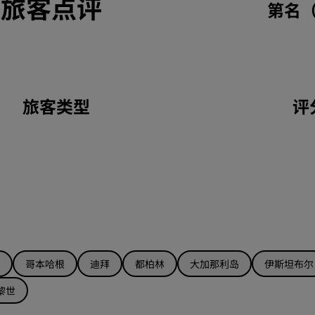
鹰旅客点评
第名
旅客类型
评
哥本哈根
迪拜
都柏林
大加那利岛
伊斯坦布尔
黎世