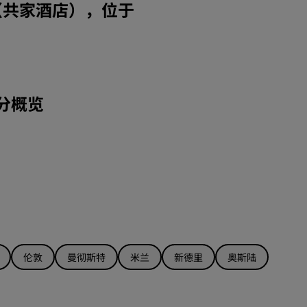
（共家酒店），位于
加入
分概览
伦敦
曼彻斯特
米兰
新德里
奥斯陆