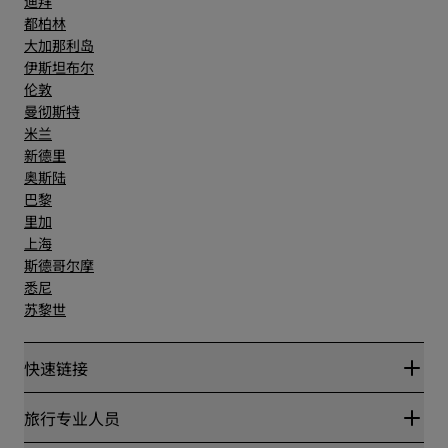
迪拜
都柏林
大加那利岛
伊斯坦布尔
伦敦
曼彻斯特
米兰
新德里
奥斯陆
巴黎
里加
上海
斯德哥尔摩
悉尼
苏黎世
快速链接
丽赏会
旅行专业人员
优惠在线价格保证