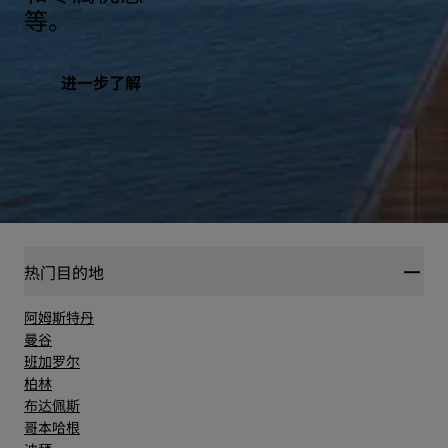
等。
进一步了解
热门目的地
阿姆斯特丹
曼谷
班加罗尔
柏林
布达佩斯
哥本哈根