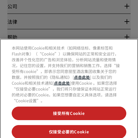
Blog
合作伙伴
公司
目的地
旅行社
新开和即将开业的酒店
丽笙酒店集团
法律
丽笙酒店集团APP
媒体
体育认证酒店
工作机会 RHG
隐私中心
帮助
家庭友好型酒店
工作机会 PPHE
法律声明
健康与安全
工作机会 EHL
本网站使用Cookie和相关技术（如网络信标、像素标签和
丽赏会条款和条件
消费者警示
Flash对象）（“Cookie”）以确保网站的正常和安全运行，
The Club by RHG
社交媒体
网站使用协议
联系方式
改善并个性化您的广告和浏览体验，分析网站流量和使用情
发展机会
数字无障碍
常见问题
况，记住您的设置，并支持我们的营销和销售工作。选择“接
责任经营
丽笙酒店集团品牌
现代奴隶制声明
网站地图
受所有cookie”，即表示您同意丽笙酒店集团收集关于您的
采购
数据，并按照我们的《隐私通知》 [
点击此处
] 以及我们的
Cookie和相关技术通知[
点击此处
]使用Cookie 。如果您选择
“仅接受必要cookie”，我们将只存储保证本网站正常运行
的绝对必要的Cookie。如果您想要自定义具体选项，请选择
“Cookie设置”。
接受所有Cookie
不再错失我们最受欢迎的酒店优惠
仅接受必要的Cookie