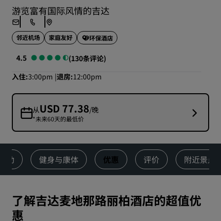
游览富有国际风情的吉达
邻近机场
家庭友好
环保酒店
4.5
(130条评论)
入住
3:00pm
退房
12:00pm
USD 77.38
从
/晚
*未来60天的最低价
活动
健身与康体
优惠
评价
附近景点
了解吉达麦地那路丽柏酒店的超值优
惠