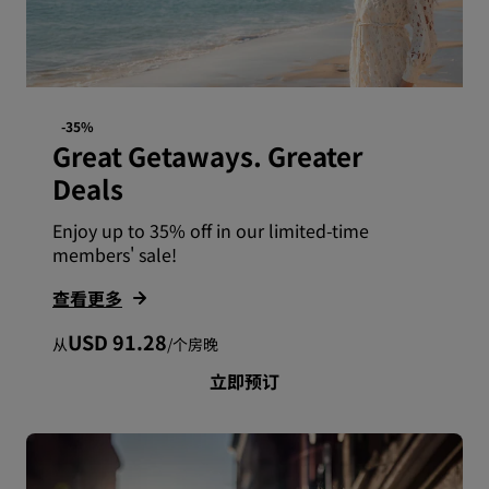
-35%
Great Getaways. Greater
Deals
Enjoy up to 35% off in our limited-time
members' sale!
查看更多
USD 91.28
从
/
个房晚
立即预订