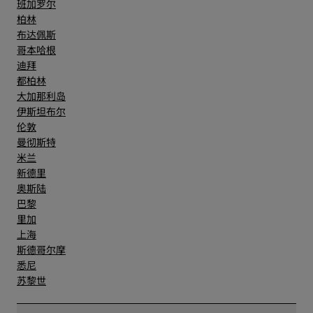
班加罗尔
柏林
布达佩斯
哥本哈根
迪拜
都柏林
大加那利岛
伊斯坦布尔
伦敦
曼彻斯特
米兰
新德里
奥斯陆
巴黎
里加
上海
斯德哥尔摩
悉尼
苏黎世