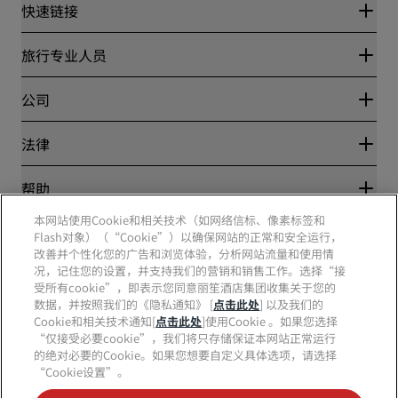
快速链接
丽赏会
旅行专业人员
优惠在线价格保证
Blog
合作伙伴
公司
目的地
旅行社
新开和即将开业的酒店
丽笙酒店集团
法律
丽笙酒店集团APP
媒体
体育认证酒店
工作机会 RHG
隐私中心
帮助
家庭友好型酒店
工作机会 PPHE
法律声明
健康与安全
工作机会 EHL
本网站使用Cookie和相关技术（如网络信标、像素标签和
丽赏会条款和条件
消费者警示
The Club by RHG
Flash对象）（“Cookie”）以确保网站的正常和安全运行，
社交媒体
网站使用协议
联系方式
改善并个性化您的广告和浏览体验，分析网站流量和使用情
发展机会
数字无障碍
常见问题
况，记住您的设置，并支持我们的营销和销售工作。选择“接
责任经营
丽笙酒店集团品牌
现代奴隶制声明
网站地图
受所有cookie”，即表示您同意丽笙酒店集团收集关于您的
采购
数据，并按照我们的《隐私通知》 [
点击此处
] 以及我们的
Cookie和相关技术通知[
点击此处
]使用Cookie 。如果您选择
“仅接受必要cookie”，我们将只存储保证本网站正常运行
的绝对必要的Cookie。如果您想要自定义具体选项，请选择
“Cookie设置”。