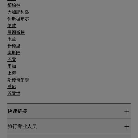
都柏林
大加那利岛
伊斯坦布尔
伦敦
曼彻斯特
米兰
新德里
奥斯陆
巴黎
里加
上海
斯德哥尔摩
悉尼
苏黎世
快速链接
丽赏会
旅行专业人员
优惠在线价格保证