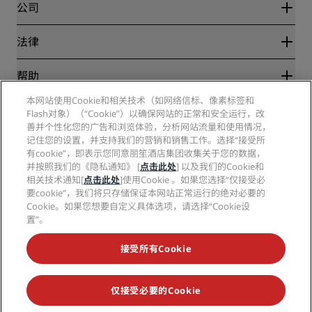
Blog
合作伙伴
公司
目的地
旅行社
新开和即将开业的酒店
丽笙酒店集团
法律
丽笙酒店集团APP
媒体
体育认证酒店
工作机会 RHG
隐私中心
帮助
家庭友好型酒店
工作机会 PPHE
法律声明
健康与安全
工作机会 EHL
本网站使用Cookie和相关技术（如网络信标、像素标签和
丽赏会条款和条件
消费者警示
Flash对象）（“Cookie”）以确保网站的正常和安全运行，改
The Club by RHG
社交媒体
网站使用协议
联系方式
善并个性化您的广告和浏览体验，分析网站流量和使用情况，
发展机会
数字无障碍
常见问题
记住您的设置，并支持我们的营销和销售工作。选择“接受所
丽笙酒店集团品牌
责任经营
现代奴隶制声明
网站地图
有cookie”，即表示您同意丽笙酒店集团收集关于您的数据，
采购
并按照我们的《隐私通知》 [
点击此处
] 以及我们的Cookie和
相关技术通知[
点击此处
]使用Cookie 。如果您选择“仅接受必
要cookie”，我们将只存储保证本网站正常运行的绝对必要的
Cookie。如果您想要自定义具体选项，请选择“Cookie设
置”。
接受所有Cookie
不再错失我们最受欢迎的酒店优惠
仅接受必要的Cookie