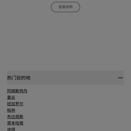
查看说明
热门目的地
阿姆斯特丹
曼谷
班加罗尔
柏林
布达佩斯
哥本哈根
迪拜