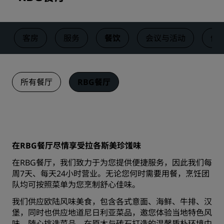
客房
服务
餐饮
会议与活动
健
所有餐厅
RBG餐厅
在RBG餐厅尽情享受拉各斯美珍馐味
在RBG餐厅，我们致力于为您提供便捷服务，因此我们每
周7天、每天24小时营业。无论您何时需要用餐，烹饪团
队均可按照菜单为您烹制舒心佳味。
我们供应欧陆风味美食，包含各式意面、海鲜、牛排、汉
堡，同时也供应地道尼日利亚菜品，邀您体验当地特色风
味。随心挑选菜品，在原木与砖石打造的温馨质朴环境中