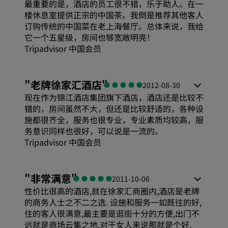
最重要的是，酒店的员工很不错，乐于助人。在一
楼休息室提供正宗的中国茶。我倒是推荐其他客人
服务
订购传统的中国菜在老上海餐厅。总体来说，我给
它一个五星级，房间也够宽敞明亮！
Tripadvisor 中国会员
舒适度
"
老牌徐家汇酒店
"
2012-08-30
现在作为锦江酒店集团旗下酒店，酒店还是比较不
性价比
错的，房间虽然不大，但还是比较舒适的，各种设
施都很齐全，服务也很专业，专业素质均较高，服
务意识同样也很好，可以说是一流的。
位置
Tripadvisor 中国会员
舒适度
卫生
"
非常满意
"
2011-10-06
性价比很高的酒店,就在徐家汇商圈内,酒店是老牌
性价比
的商务人士之不二之选. 设施和服务一如既往的好,
服务
住的客人很满意,最主要是逛街十分的方便,出门不
远就是商场云集之地,对于女人来说那就是个好.