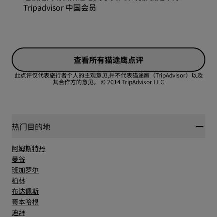
位置
Tripadvisor 中国会员
舒适度
卫生
查看所有猫途鹰点评
性价比
服务
此点评仅代表旅行者个人的主观意见,并不代表猫途鹰（TripAdvisor）以及
其合作方的意见。
© 2014 TripAdvisor LLC
睡眠质量
位置
热门目的地
阿姆斯特丹
卫生
曼谷
班加罗尔
柏林
服务
布达佩斯
哥本哈根
迪拜