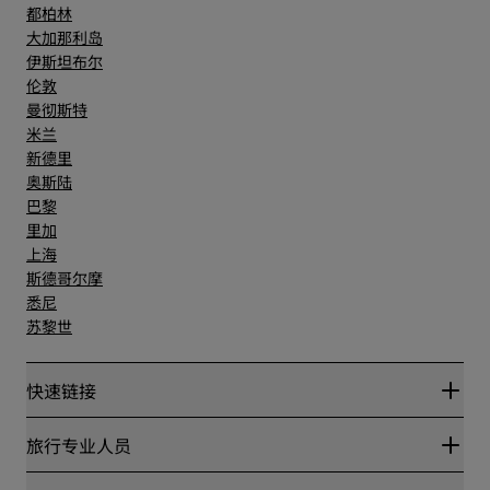
都柏林
大加那利岛
伊斯坦布尔
伦敦
曼彻斯特
米兰
新德里
奥斯陆
巴黎
里加
上海
斯德哥尔摩
悉尼
苏黎世
快速链接
丽赏会
旅行专业人员
优惠在线价格保证
Blog