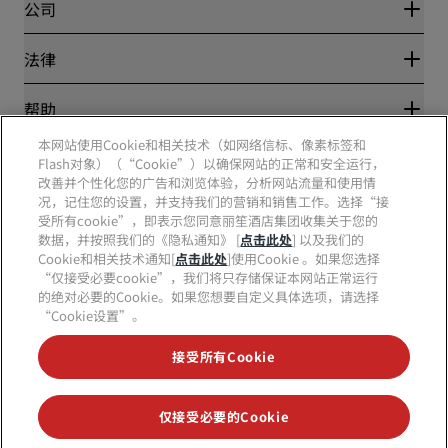
合作伙伴
公司
目的地
旅行社
新开和即将开业的酒店
丽笙酒店集团
法律
丽笙酒店集团APP
媒体
体育认证酒店
工作机会 RHG
隐私中心
帮助
家庭友好型酒店
工作机会 PPHE
法律声明
健康与安全
工作机会 EHL
本网站使用Cookie和相关技术（如网络信标、像素标签和
丽赏会条款和条件
消费者警示
Flash对象）（“Cookie”）以确保网站的正常和安全运行，
The Club by RHG
社交媒体
网站使用协议
联系方式
改善并个性化您的广告和浏览体验，分析网站流量和使用情
发展机会
数字无障碍
常见问题
况，记住您的设置，并支持我们的营销和销售工作。选择“接
责任经营
丽笙酒店集团品牌
现代奴隶制声明
网站地图
受所有cookie”，即表示您同意丽笙酒店集团收集关于您的
采购
数据，并按照我们的《隐私通知》 [
点击此处
] 以及我们的
Cookie和相关技术通知[
点击此处
]使用Cookie 。如果您选择
“仅接受必要cookie”，我们将只存储保证本网站正常运行
的绝对必要的Cookie。如果您想要自定义具体选项，请选择
“Cookie设置”。
接受所有Cookie
不再错失我们最受欢迎的酒店优惠
仅接受必要的Cookie