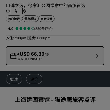
口碑之选，徐家汇公园绿意中的商旅首选
核心地段
景点周边
商旅优选
4.0
(350条评论)
入住
2:00pm
退房
12:00pm
USD 66.39
从
/晚
*未来60天的最低价
概述
评价
上海建国宾馆
-
猫途鹰旅客点评