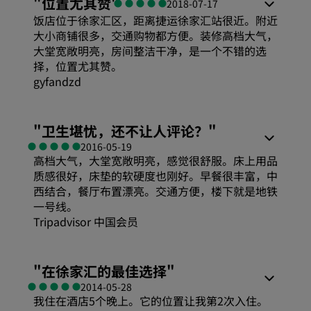
"
位置尤其赞
"
2018-07-17
饭店位于徐家汇区，距离捷运徐家汇站很近。附近
大小商铺很多，交通购物都方便。装修高档大气，
大堂宽敞明亮，房间整洁干净，是一个不错的选
择，位置尤其赞。
gyfandzd
"
卫生堪忧，还不让人评论？
"
2016-05-19
高档大气，大堂宽敞明亮，感觉很舒服。床上用品
质感很好，床垫的软硬度也刚好。早餐很丰富，中
西结合，餐厅布置漂亮。交通方便，楼下就是地铁
一号线。
Tripadvisor 中国会员
睡眠质量
"
在徐家汇的最佳选择
"
2014-05-28
我住在酒店5个晚上。它的位置让我第2次入住。
位置