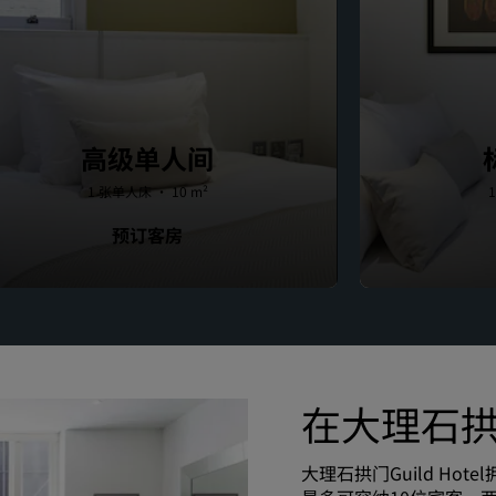
高级单人间
1 张单人床 · 10 m²
预订客房
在大理石
大理石拱门Guild Ho