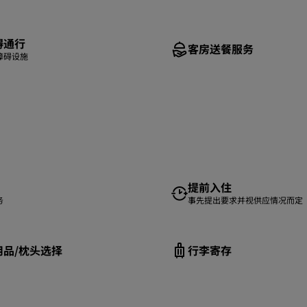
碍通行
客房送餐服务
障碍设施
提前入住
务
事先提出要求并视供应情况而定
用品/枕头选择
行李寄存