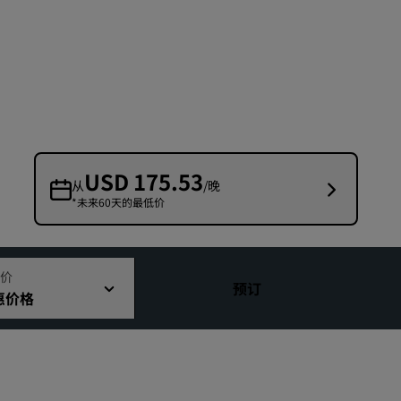
婚礼场地
环保酒店
体育团队住宿
商务旅客
市中心酒店
访问我们的博客
USD 175.53
从
/晚
*未来60天的最低价
丽赏会
了解丽赏会
礼遇
价
预订
惠价格
如何使用积分
如何赚取积分
预订人员和策划人员