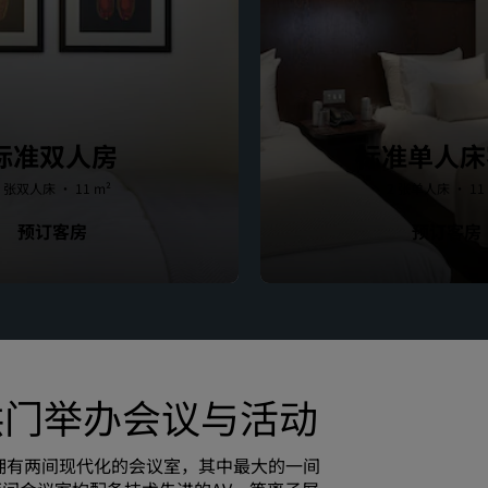
标准双人房
标准单人床
1 张双人床 · 11 m²
2 张单人床 · 11
预订客房
预订客房
拱门举办会议与活动
tel拥有两间现代化的会议室，其中最大的一间