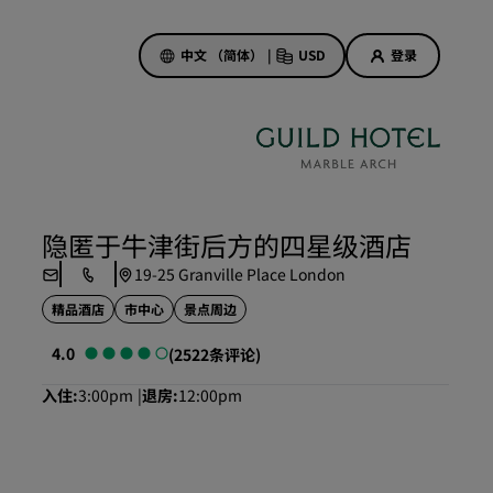
中文 （简体）
|
USD
登录
酒店优惠
探索我们的优惠
隐匿于牛津街后方的四星级酒店
美好的初遇，丰厚的奖励
19-25 Granville Place London
当日特惠
精品酒店
市中心
景点周边
提前预订
查看套餐
4.0
(2522条评论)
入住
3:00pm
退房
12:00pm
旅行灵感
家庭友好型酒店
Rad Pets