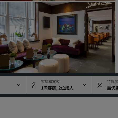
请求报价
活动目的地
行业方案
搜索航班
搜索航班
餐饮
搜索餐厅
客房和宾客
特价房
日
1间客房, 2位成人
最优
数字服务
丽笙酒店集团应用程序