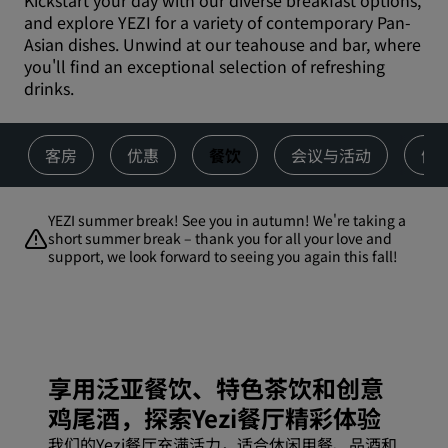
Kickstart your day with our diverse breakfast options,
and explore YEZI for a variety of contemporary Pan-
Asian dishes. Unwind at our teahouse and bar, where
you'll find an exceptional selection of refreshing
drinks.
客房
优惠
餐饮
会议与活动
健
YEZI summer break! See you in autumn! We're taking a
short summer break – thank you for all your love and
support, we look forward to seeing you again this fall!
享用泛亚餐饮、特色茶饮和创意
鸡尾酒，探索Yezi餐厅精彩体验
我们的Yezi餐厅充满活力，适合休闲用餐、品酒和