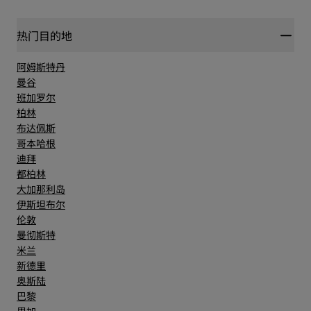
热门目的地
阿姆斯特丹
曼谷
班加罗尔
柏林
布达佩斯
哥本哈根
迪拜
都柏林
大加那利岛
伊斯坦布尔
伦敦
曼彻斯特
米兰
新德里
奥斯陆
巴黎