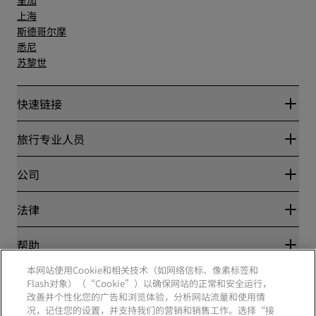
里加
上海
斯德哥尔摩
悉尼
苏黎世
快速链接
丽赏会
旅行专业人员
优惠在线价格保证
Blog
合作伙伴
公司
目的地
旅行社
新开和即将开业的酒店
丽笙酒店集团
法律
丽笙酒店集团APP
媒体
体育认证酒店
工作机会 RHG
隐私中心
帮助
家庭友好型酒店
工作机会 PPHE
法律声明
健康与安全
工作机会 EHL
本网站使用Cookie和相关技术（如网络信标、像素标签和
丽赏会条款和条件
消费者警示
The Club by RHG
Flash对象）（“Cookie”）以确保网站的正常和安全运行，
社交媒体
网站使用协议
联系方式
改善并个性化您的广告和浏览体验，分析网站流量和使用情
发展机会
数字无障碍
常见问题
况，记住您的设置，并支持我们的营销和销售工作。选择“接
责任经营
丽笙酒店集团品牌