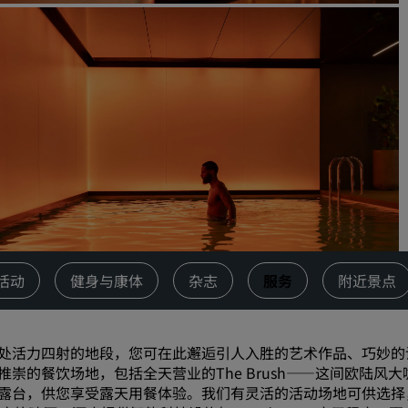
请求报价
活动目的地
行业方案
搜索航班
搜索航班
餐饮
搜索餐厅
活动
健身与康体
杂志
服务
附近景点
数字服务
丽笙酒店集团应用程序
处活力四射的地段，您可在此邂逅引人入胜的艺术作品、巧妙的设计
推崇的餐饮场地，包括全天营业的The Brush——这间欧陆
露台，供您享受露天用餐体验。我们有灵活的活动场地可供选择