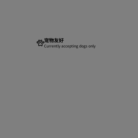
宠物友好
Currently accepting dogs only