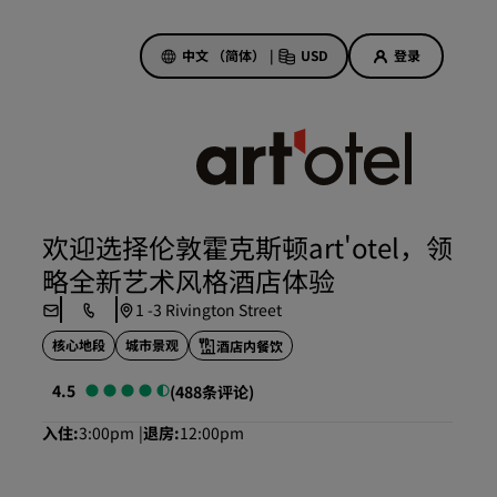
中文 （简体）
|
USD
登录
酒店优惠
探索我们的优惠
欢迎选择伦敦霍克斯顿art'otel，领
美好的初遇，丰厚的奖励
略全新艺术风格酒店体验
当日特惠
1 -3 Rivington Street
提前预订
核心地段
城市景观
酒店内餐饮
查看套餐
4.5
(488条评论)
旅行灵感
入住
3:00pm
退房
12:00pm
家庭友好型酒店
Rad Pets