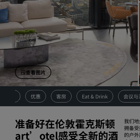
中国附属品牌
查看图片
概述
优惠
客房
Eat & Drink
会议与
准备好在伦敦霍克斯顿
我们地
拥备受
art’otel感受全新的酒
的户外