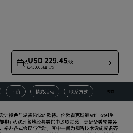
婚礼场地
环保酒店
体育团队住宿
商务旅客
市中心酒店
访问我们的博客
USD 229.45
从
/晚
*未来60天的最低价
丽赏会
了解丽赏会
礼遇
评价
精彩活动
联系方式
预订
如何使用积分
如何赚取积分
特色与温馨热忱的款待。伦敦霍克斯顿art’otel坐
预订人员和策划人员
风大咖啡厅从欧洲各地经典美馔中汲取灵感，更配备美轮美奂
，举办各式会议与活动，其中一间为视听技术设施配备齐