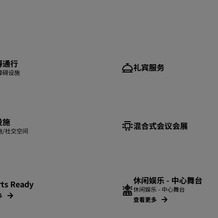
碍通行
礼宾服务
障碍设施
设施
混合式会议会展
施/社交空间
休闲娱乐 - 中心舞台
rts Ready
休闲娱乐 - 中心舞台
多
查看更多