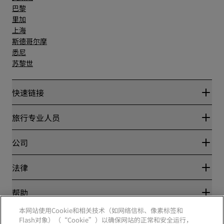
巴黎
里加
上海
斯德哥尔摩
悉尼
苏黎世
快速链接
丽赏会
旅行专业人员
优惠在线价格保证
Blog
合作伙伴
公司
目的地
旅行社
新开和即将开业的酒店
丽笙酒店集团
法律
丽笙酒店集团APP
媒体
体育认证酒店
工作机会 RHG
隐私中心
帮助
家庭友好型酒店
工作机会 PPHE
法律声明
健康与安全
工作机会 EHL
本网站使用Cookie和相关技术（如网络信标、像素标签和
丽赏会条款和条件
消费者警示
Flash对象）（“Cookie”）以确保网站的正常和安全运行，
The Club by RHG
社交媒体
网站使用协议