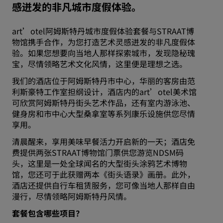
感迸发的非凡城市度假体验。
art’otel阿姆斯特丹城市度假体验套餐与STRAAT博
物馆携手合作，为您打造艺术灵感迸发的非凡度假体
验。如果您想要向当地人那样探索城市，发现隐秘瑰
宝，尽情领略艺术文化风情，这里便是理想之选。
我们的酒店位于阿姆斯特丹市中心，华丽的客房由范
利斯豪特工作室担纲设计，酒店内的art’otel美术馆
可欣赏阿姆斯特丹街头艺术作品，还有室内游泳池、
健身房和市中心大型桑拿室等系列康乐设施供您尽情
享用。
清晨醒来，享用美味早餐活力开启新的一天；酒店免
费提供两张STRAAT博物馆门票供您游览NDSM码
头，这里是一处全球闻名的大型街头涂鸦艺术博物
馆，您还可于此获赠两本《街头语录》画册。此外，
酒店还提供自行车租赁服务，您可像当地人那样自由
漫行，尽情领略阿姆斯特丹风情。
套餐包含哪些项目？