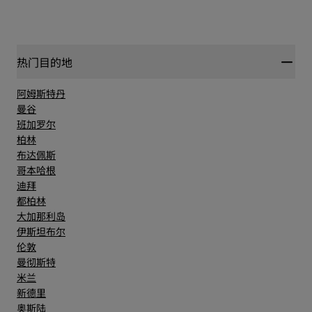
热门目的地
阿姆斯特丹
曼谷
班加罗尔
柏林
布达佩斯
哥本哈根
迪拜
都柏林
大加那利岛
伊斯坦布尔
伦敦
曼彻斯特
米兰
新德里
奥斯陆