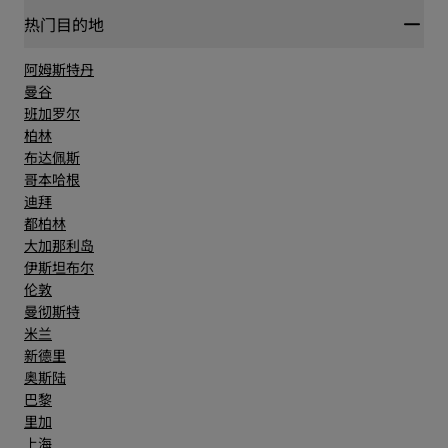
热门目的地
阿姆斯特丹
曼谷
班加罗尔
柏林
布达佩斯
哥本哈根
迪拜
都柏林
大加那利岛
伊斯坦布尔
伦敦
曼彻斯特
米兰
新德里
奥斯陆
巴黎
里加
上海