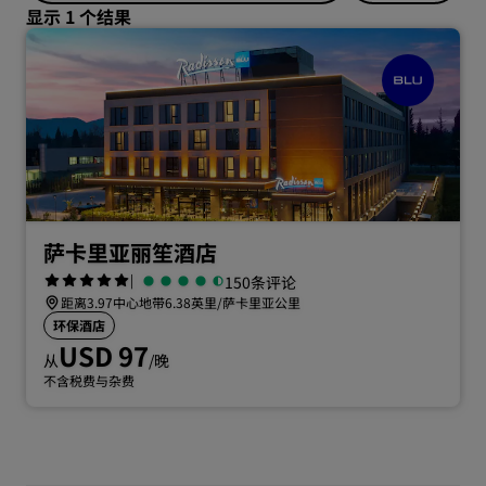
显示 1 个结果
萨卡里亚丽笙酒店
|
150条评论
距离3.97中心地带6.38英里/萨卡里亚公里
环保酒店
USD 97
从
/晚
不含税费与杂费