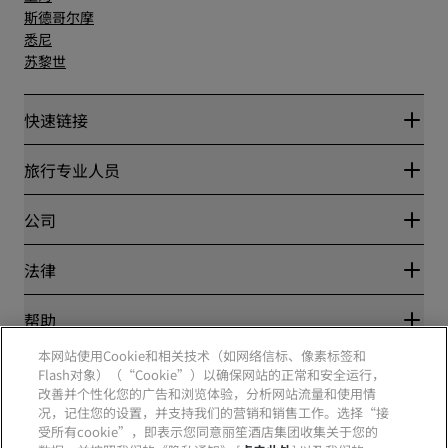
斯德哥尔摩
悉尼
苏黎世
快速链接
丽赏会
旅行专业人员
优惠在线价格保证
Blog
合作伙伴
公司
目的地
旅行社
新开和即将开业的酒店
丽笙酒店集团
法律
丽笙酒店集团APP
媒体
体育认证酒店
工作机会 RHG
隐私中心
帮助
家庭友好型酒店
工作机会 PPHE
法律声明
健康与安全
工作机会 EHL
本网站使用Cookie和相关技术（如网络信标、像素标签和
丽赏会条款和条件
消费者警示
The Club by RHG
Flash对象）（“Cookie”）以确保网站的正常和安全运行，
社交媒体
网站使用协议
联系方式
改善并个性化您的广告和浏览体验，分析网站流量和使用情
发展机会
数字无障碍
常见问题
况，记住您的设置，并支持我们的营销和销售工作。选择“接
责任经营
丽笙酒店集团品牌
现代奴隶制声明
网站地图
受所有cookie”，即表示您同意丽笙酒店集团收集关于您的
采购