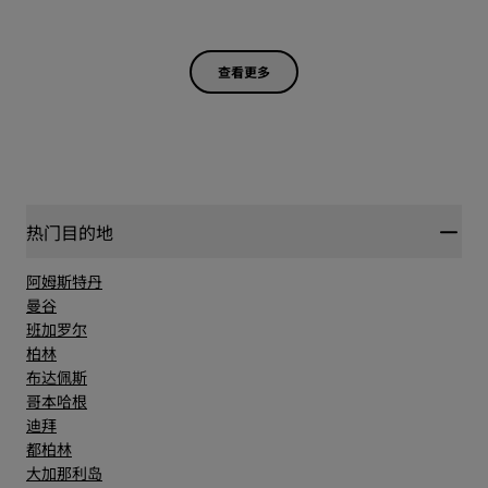
查看更多
热门目的地
阿姆斯特丹
曼谷
班加罗尔
柏林
布达佩斯
哥本哈根
迪拜
都柏林
大加那利岛