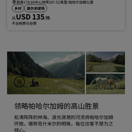
距离178.66中心地带287.52英里/帕哈尔加姆公里
乡村
高尔夫球场
USD 135
从
/晚
不含税费与杂费
领略帕哈尔加姆的高山胜景
松涛阵阵的林海、波光潋滟的河流将帕哈尔加姆
环抱，堪称克什米尔的明珠，每位访客不禁为之
倾心。