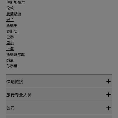
伊斯坦布尔
伦敦
曼彻斯特
米兰
新德里
奥斯陆
巴黎
里加
上海
斯德哥尔摩
悉尼
苏黎世
快速链接
丽赏会
旅行专业人员
优惠在线价格保证
Blog
合作伙伴
公司
目的地
旅行社
新开和即将开业的酒店