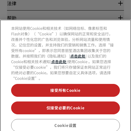
丽笙酒店集团
法律
丽笙酒店集团APP
媒体
体育认证酒店
工作机会 RHG
隐私中心
帮助
家庭友好型酒店
工作机会 PPHE
法律声明
健康与安全
工作机会 EHL
本网站使用Cookie和相关技术（如网络信标、像素标签和
丽赏会条款和条件
消费者警示
Flash对象）（“Cookie”）以确保网站的正常和安全运行，
The Club by RHG
社交媒体
网站使用协议
联系方式
改善并个性化您的广告和浏览体验，分析网站流量和使用情
发展机会
数字无障碍
常见问题
况，记住您的设置，并支持我们的营销和销售工作。选择“接
责任经营
丽笙酒店集团品牌
现代奴隶制声明
网站地图
受所有cookie”，即表示您同意丽笙酒店集团收集关于您的
采购
数据，并按照我们的《隐私通知》 [
点击此处
] 以及我们的
Cookie和相关技术通知[
点击此处
]使用Cookie 。如果您选择
“仅接受必要cookie”，我们将只存储保证本网站正常运行
的绝对必要的Cookie。如果您想要自定义具体选项，请选择
“Cookie设置”。
接受所有Cookie
不再错失我们最受欢迎的酒店优惠
仅接受必要的Cookie
© 2026 丽笙酒店集团.
保留所有权利。RHG丽笙酒店集团、丽筠、丽芮、丽
笙、丽笙精选、丽祺、丽亭、丽柏、丽怡、Prize by Radisson、丽赏会和丽
Cookie设置
笙会议是丽笙酒店集团的商标。