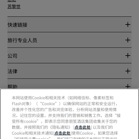
苏黎世
快速链接
丽赏会
旅行专业人员
优惠在线价格保证
Blog
合作伙伴
公司
目的地
旅行社
新开和即将开业的酒店
丽笙酒店集团
法律
丽笙酒店集团APP
媒体
体育认证酒店
工作机会 RHG
隐私中心
帮助
家庭友好型酒店
工作机会 PPHE
法律声明
健康与安全
工作机会 EHL
本网站使用Cookie和相关技术（如网络信标、像素标签和
丽赏会条款和条件
消费者警示
Flash对象）（“Cookie”）以确保网站的正常和安全运行，
The Club by RHG
社交媒体
网站使用协议
联系方式
改善并个性化您的广告和浏览体验，分析网站流量和使用情
发展机会
数字无障碍
常见问题
况，记住您的设置，并支持我们的营销和销售工作。选择“接
责任经营
丽笙酒店集团品牌
现代奴隶制声明
网站地图
受所有cookie”，即表示您同意丽笙酒店集团收集关于您的
采购
数据，并按照我们的《隐私通知》 [
点击此处
] 以及我们的
Cookie和相关技术通知[
点击此处
]使用Cookie 。如果您选择
“仅接受必要cookie”，我们将只存储保证本网站正常运行