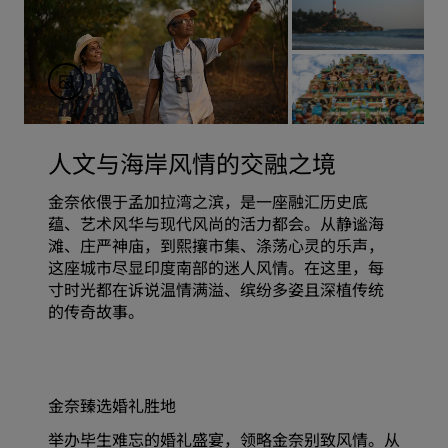
人文与海岸风情的交融之境
金奈依偎于孟加拉湾之滨，是一座融汇历史底
蕴、艺术风华与现代风尚的活力都会。从静谧海
滩、庄严神庙，到熙攘市集、涤荡心灵的乐声，
这座城市尽显印度南部的迷人风情。在这里，每
寸时光都在诉说温情满溢、缤纷多姿且深植传统
的传奇故事。
金奈臻选婚礼胜地
举办毕生难忘的婚礼盛宴，领略金奈别致风情。从