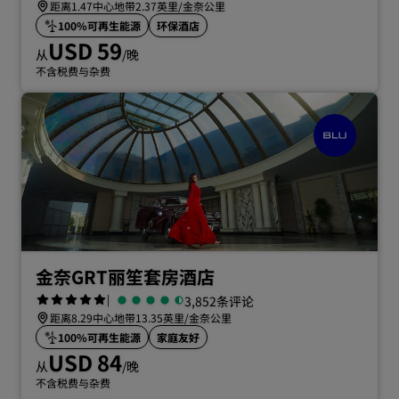
距离1.47中心地带2.37英里/金奈公里
100%可再生能源
环保酒店
USD 59
从
/晚
不含税费与杂费
金奈GRT丽笙套房酒店
|
3,852条评论
距离8.29中心地带13.35英里/金奈公里
100%可再生能源
家庭友好
USD 84
从
/晚
不含税费与杂费