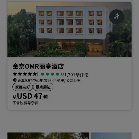
金奈OMR丽亭酒店
|
1,291条评论
距离9.97中心地带16.04英里/金奈公里
家庭友好
景点周边
USD 47
从
/晚
不含税费与杂费