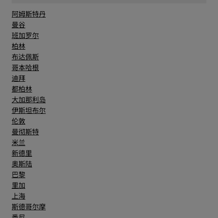
阿姆斯特丹
曼谷
班加罗尔
柏林
布达佩斯
哥本哈根
迪拜
都柏林
大加那利岛
伊斯坦布尔
伦敦
曼彻斯特
米兰
新德里
奥斯陆
巴黎
里加
上海
斯德哥尔摩
悉尼