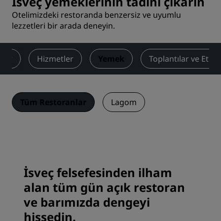
İsveç yemeklerinin tadını çıkarın
Otelimizdeki restoranda benzersiz ve uyumlu
lezzetleri bir arada deneyin.
lar
Hizmetler
Yemek
Toplantılar ve Etkin
Tüm Restoranlar
Lagom
İsveç felsefesinden ilham
alan tüm gün açık restoran
ve barımızda dengeyi
hissedin.