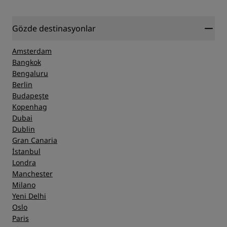
Gözde destinasyonlar
Amsterdam
Bangkok
Bengaluru
Berlin
Budapeşte
Kopenhag
Dubai
Dublin
Gran Canaria
İstanbul
Londra
Manchester
Milano
Yeni Delhi
Oslo
Paris