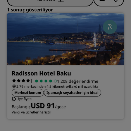
1 sonuç gösteriliyor
Radisson Hotel Baku
|
1.208 değerlendirme
2.79 merkezinden 4.5 kilometre/Bakü mil uzaklıkta
Merkezi konum
İş amaçlı seyahatler için ideal
Üye fiyatı
USD 91
Başlangıç
/gece
Vergi ve ücretler hariçtir