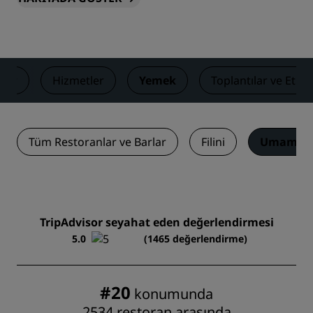
lar
Hizmetler
Yemek
Toplantılar ve Etkin
Tüm Restoranlar ve Barlar
Filini
Umami
TripAdvisor seyahat eden değerlendirmesi
5.0
(1465 değerlendirme)
#20
konumunda
2534 restoran arasında