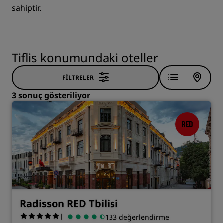
sahiptir.
Tiflis konumundaki oteller
FILTRELER
3 sonuç gösteriliyor
Radisson RED Tbilisi
|
133 değerlendirme