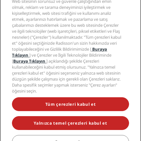
Radisson Hotel Group
Yasal
Web sitesinin sorunsuz ve güvenle çalıştığından emin
Radisson Hotels Uygulaması
Medya
olmak, reklam ve tarama deneyiminizi iyileştirmek ve
Sports Approved oteller
kişiselleştirmek, web sitesi trafiğini ve kullanımı analiz
Kariyer RHG
Gizlilik Merkezi
Yardım
Aile Dostu Oteller
etmek, ayarlarınızı hatırlamak ve pazarlama ve satış
Kariyer PPHE
Yasal bildirim
Sağlık ve Güvenlik
çabalarımızı desteklemek üzere bu web sitesinde Çerezler
EHL Kariyer
Radisson Rewards hüküm ve koşulları
Tüketici uyarıları
ve ilgili teknolojiler (web işaretçileri, piksel etiketleri ve Flaş
The Club by RHG
Sosyal medya
Site kullanım sözleşmesi
nesneler) ("Çerezler") kullanılmaktadır. "Tüm çerezleri kabul
İletişim
Geliştirme fırsatları
et" öğesini seçtiğinizde Radisson'un sizin hakkınızda veri
Dijital Erişilebilirlik
SSS
Radisson Hotels Markaları
Sorumlu İşletme
toplayabileceğini ve Gizlilik Bildirimimizde [
Buraya
Modern Kölelik Beyanı
Site haritası
Tıklayın
] ve Çerezler ve İlgili Teknolojiler Bildiriminde
Satın Alma
[
Buraya Tıklayın
] açıklandığı şekilde Çerezleri
kullanabileceğini kabul etmiş olursunuz. "Yalnızca temel
çerezleri kabul et" öğesini seçerseniz yalnızca web sitesinin
düzgün şekilde çalışması için gerekli olan Çerezleri saklarız.
Daha spesifik seçimler yapmak isterseniz "Çerez ayarları"
öğesini seçin.
POPÜLER KAMPANYALARIMIZI KAÇIRMAYIN
Tüm çerezleri kabul et
Yalnızca temel çerezleri kabul et
© 2026 Radisson Hotel Group.
Tüm hakları saklıdır. RHG Radisson
Hotel Group, Radisson, Radisson RED, Radisson Blu, Radisson Collection,
Radisson Individuals, Park Plaza, Park Inn, Country Inn & Suites, Prize by
Radisson, Radisson Rewards ve Radisson Meetings; Radisson Hotel