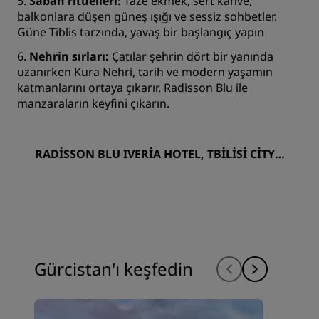
5.
Sabah ritüelleri:
Taze ekmek, sert kahve,
balkonlara düşen güneş ışığı ve sessiz sohbetler.
Güne Tiblis tarzında, yavaş bir başlangıç yapın
6.
Nehrin sırları:
Çatılar şehrin dört bir yanında
uzanırken Kura Nehri, tarih ve modern yaşamın
katmanlarını ortaya çıkarır. Radisson Blu ile
manzaraların keyfini çıkarın.
RADISSON BLU IVERIA HOTEL, TBILISI CITY C
ENTRE
Gürcistan'ı keşfedin