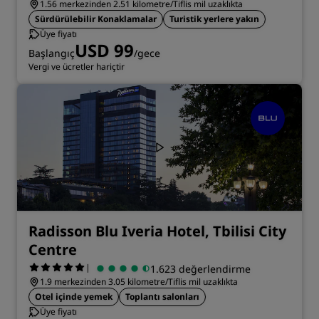
1.56 merkezinden 2.51 kilometre/Tiflis mil uzaklıkta
Sürdürülebilir Konaklamalar
Turistik yerlere yakın
Üye fiyatı
USD 99
Başlangıç
/gece
Vergi ve ücretler hariçtir
Radisson Blu Iveria Hotel, Tbilisi City
Centre
|
1.623 değerlendirme
1.9 merkezinden 3.05 kilometre/Tiflis mil uzaklıkta
Otel içinde yemek
Toplantı salonları
Üye fiyatı