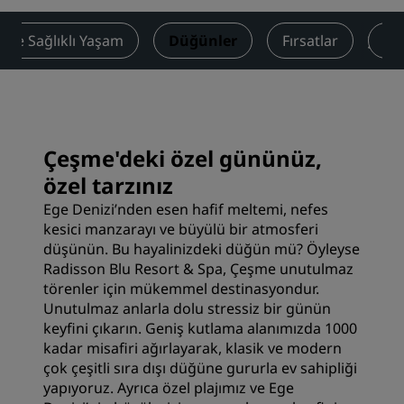
s ve Sağlıklı Yaşam
Düğünler
Fırsatlar
De
Çeşme'deki özel gününüz,
özel tarzınız
Ege Denizi’nden esen hafif meltemi, nefes
kesici manzarayı ve büyülü bir atmosferi
düşünün. Bu hayalinizdeki düğün mü? Öyleyse
Radisson Blu Resort & Spa, Çeşme unutulmaz
törenler için mükemmel destinasyondur.
Unutulmaz anlarla dolu stressiz bir günün
keyfini çıkarın. Geniş kutlama alanımızda 1000
kadar misafiri ağırlayarak, klasik ve modern
çok çeşitli sıra dışı düğüne gururla ev sahipliği
yapıyoruz. Ayrıca özel plajımız ve Ege