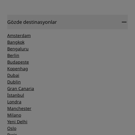
Gözde destinasyonlar
Amsterdam
Bangkok
Bengaluru
Berlin
Budapeşte
Kopenhag
Dubai
Dublin
Gran Canaria
İstanbul
Londra
Manchester
Milano
Yeni Delhi
Oslo
Paris