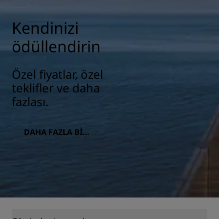
Kendinizi
ödüllendirin
Özel fiyatlar, özel
teklifler ve daha
fazlası.
DAHA FAZLA BILG
I