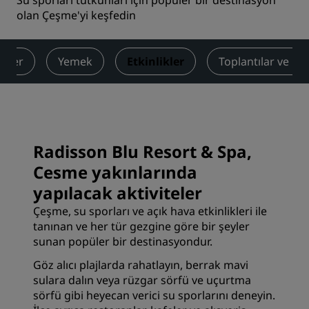
Su sporları tutkunları için popüler bir destinasyon
olan Çeşme'yi keşfedin
etler
Yemek
Etkinlikler
Toplantılar ve Etk
Radisson Blu Resort & Spa,
Cesme yakınlarında
yapılacak aktiviteler
Çeşme, su sporları ve açık hava etkinlikleri ile
tanınan ve her tür gezgine göre bir şeyler
sunan popüler bir destinasyondur.
Göz alıcı plajlarda rahatlayın, berrak mavi
sulara dalın veya rüzgar sörfü ve uçurtma
sörfü gibi heyecan verici su sporlarını deneyin.