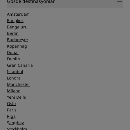
Gözde destinasyonlar
Amsterdam
Bangkok
Bengaluru
Berlin
Budapeşte
Kopenhag
Dubai
Dublin
Gran Canaria
İstanbul
Londra
Manchester
Milano
Yeni Delhi
Oslo
Paris
Riga
Şanghay
Stockholm