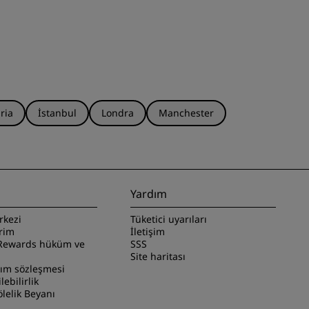
ria
İstanbul
Londra
Manchester
Yardım
rkezi
Tüketici uyarıları
irim
İletişim
Rewards hüküm ve
SSS
Site haritası
nım sözleşmesi
ilebilirlik
lelik Beyanı