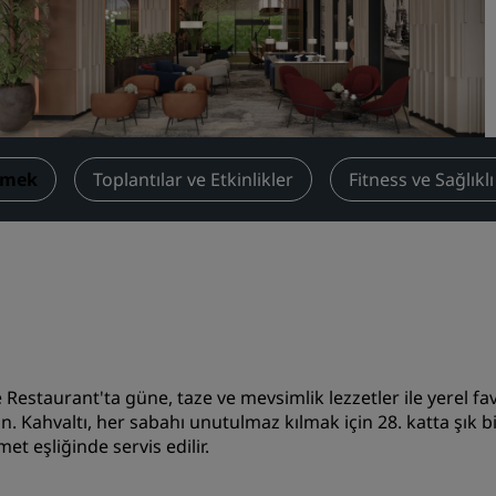
Toplantı odası rezerve edin
Fiyat Teklifi İsteyin
Etkinlik Destinasyonları
Sektör Çözümleri
emek
Toplantılar ve Etkinlikler
Fitness ve Sağlıkl
Uçuş ara
Uçuş ara
Yemek
Search for a restaurant
Dijital Hizmetler
e Restaurant'ta güne, taze ve mevsimlik lezzetler ile yerel fa
ın. Kahvaltı, her sabahı unutulmaz kılmak için 28. katta şık
Radisson Hotels Uygulama
met eşliğinde servis edilir.