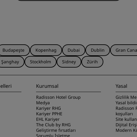
Budapeşte
Kopenhag
Dubai
Dublin
Gran Cana
Şanghay
Stockholm
Sidney
Zürih
lleri
Kurumsal
Yasal
Radisson Hotel Group
Gizlilik Me
Medya
Yasal bild
Kariyer RHG
Radisson 
Kariyer PPHE
koşulları
EHL Kariyer
Site kulla
The Club by RHG
Dijital Eriş
Geliştirme fırsatları
Modern Kö
Sorumlu İşletme