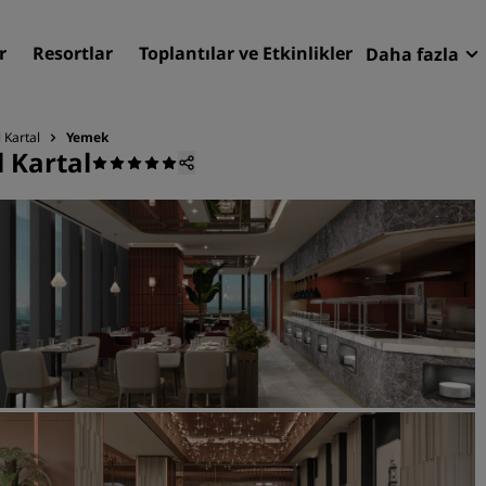
r
Resortlar
Toplantılar ve Etkinlikler
Daha fazla
Fırsatlar
Radisson
 Kartal
Yemek
 Kartal
Rezervasy
Otelinizi bulun
Destinasyonlar
Resortlar
Hizmet verilen daireler
Havaalanı otelleri
Yeni & yakında kullanıma
sunulacak oteller
Toplantılar ve Etkinlikler
Radisson Meetings'i Keşfe