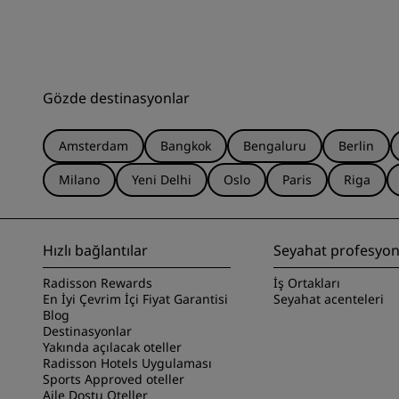
Gözde destinasyonlar
Amsterdam
Bangkok
Bengaluru
Berlin
Milano
Yeni Delhi
Oslo
Paris
Riga
Hızlı bağlantılar
Seyahat profesyone
Radisson Rewards
İş Ortakları
En İyi Çevrim İçi Fiyat Garantisi
Seyahat acenteleri
Blog
Destinasyonlar
Yakında açılacak oteller
Radisson Hotels Uygulaması
Sports Approved oteller
Aile Dostu Oteller