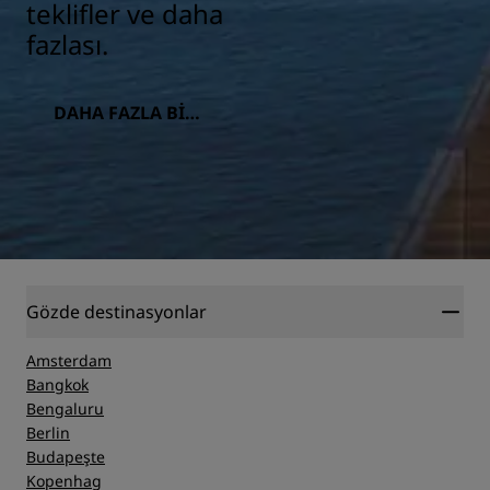
teklifler ve daha
fazlası.
DAHA FAZLA BILG
I
Gözde destinasyonlar
Amsterdam
Bangkok
Bengaluru
Berlin
Budapeşte
Kopenhag