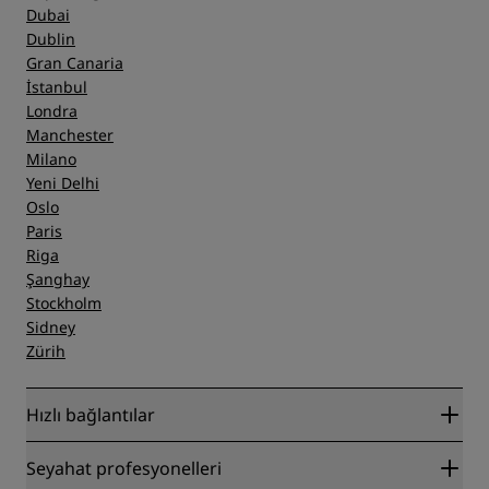
Dubai
Dublin
Gran Canaria
İstanbul
Londra
Manchester
Milano
Yeni Delhi
Oslo
Paris
Riga
Şanghay
Stockholm
Sidney
Zürih
Hızlı bağlantılar
Radisson Rewards
Seyahat profesyonelleri
En İyi Çevrim İçi Fiyat Garantisi