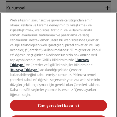
Blog
İş Ortakları
Kurumsal
Destinasyonlar
Seyahat acenteleri
Yakında açılacak oteller
Radisson Hotel Group
Web sitesinin sorunsuz ve güvenle çalıştığından emin
Yasal
Radisson Hotels Uygulaması
olmak, reklam ve tarama deneyiminizi iyileştirmek ve
Medya
Sports Approved oteller
kişiselleştirmek, web sitesi trafiğini ve kullanımı analiz
Kariyer RHG
Gizlilik Merkezi
Yardım
Aile Dostu Oteller
etmek, ayarlarınızı hatırlamak ve pazarlama ve satış
Kariyer PPHE
Yasal bildirim
Sağlık ve Güvenlik
çabalarımızı desteklemek üzere bu web sitesinde Çerezler
EHL Kariyer
Radisson Rewards hüküm ve koşulları
ve ilgili teknolojiler (web işaretçileri, piksel etiketleri ve Flaş
Tüketici uyarıları
The Club by RHG
Sosyal medya
Site kullanım sözleşmesi
nesneler) ("Çerezler") kullanılmaktadır. "Tüm çerezleri kabul
İletişim
Geliştirme fırsatları
et" öğesini seçtiğinizde Radisson'un sizin hakkınızda veri
Dijital Erişilebilirlik
SSS
Radisson Hotels Markaları
Sorumlu İşletme
toplayabileceğini ve Gizlilik Bildirimimizde [
Buraya
Modern Kölelik Beyanı
Site haritası
Tıklayın
] ve Çerezler ve İlgili Teknolojiler Bildiriminde
Satın Alma
[
Buraya Tıklayın
] açıklandığı şekilde Çerezleri
kullanabileceğini kabul etmiş olursunuz. "Yalnızca temel
çerezleri kabul et" öğesini seçerseniz yalnızca web sitesinin
düzgün şekilde çalışması için gerekli olan Çerezleri saklarız.
Daha spesifik seçimler yapmak isterseniz "Çerez ayarları"
öğesini seçin.
POPÜLER KAMPANYALARIMIZI KAÇIRMAYIN
Tüm çerezleri kabul et