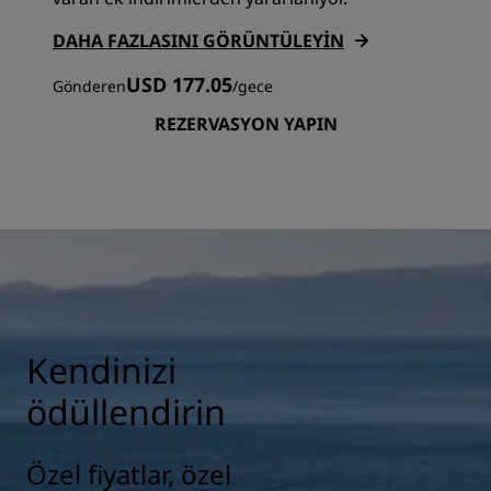
DAHA FAZLASINI GÖRÜNTÜLEYIN
USD 177.05
Gönderen
/
gece
REZERVASYON YAPIN
Kendinizi
ödüllendirin
Özel fiyatlar, özel