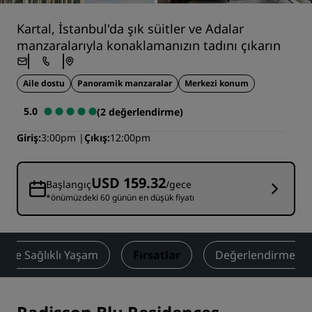
Kartal, İstanbul'da şık süitler ve Adalar
manzaralarıyla konaklamanızın tadını çıkarın
Aile dostu
Panoramik manzaralar
Merkezi konum
5.0
(2 değerlendirme)
Giriş
3:00pm
Çıkış
12:00pm
USD 159.32
Başlangıç
/gece
*önümüzdeki 60 günün en düşük fiyatı
ss ve Sağlıklı Yaşam
Fırsatlar
Değerlendirmeler