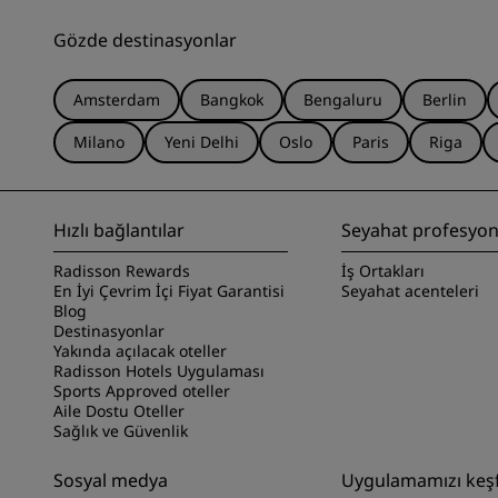
Gözde destinasyonlar
Amsterdam
Bangkok
Bengaluru
Berlin
Milano
Yeni Delhi
Oslo
Paris
Riga
Hızlı bağlantılar
Seyahat profesyone
Radisson Rewards
İş Ortakları
En İyi Çevrim İçi Fiyat Garantisi
Seyahat acenteleri
Blog
Destinasyonlar
Yakında açılacak oteller
Radisson Hotels Uygulaması
Sports Approved oteller
Aile Dostu Oteller
Sağlık ve Güvenlik
Sosyal medya
Uygulamamızı keş