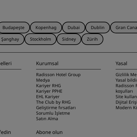
Budapeşte
Kopenhag
Dubai
Dublin
Gran Cana
Şanghay
Stockholm
Sidney
Zürih
lleri
Kurumsal
Yasal
Radisson Hotel Group
Gizlilik Me
Medya
Yasal bild
Kariyer RHG
Radisson 
Kariyer PPHE
koşulları
EHL Kariyer
Site kulla
The Club by RHG
Dijital Eriş
Geliştirme fırsatları
Modern Kö
Sorumlu İşletme
Satın Alma
fedin
Abone olun