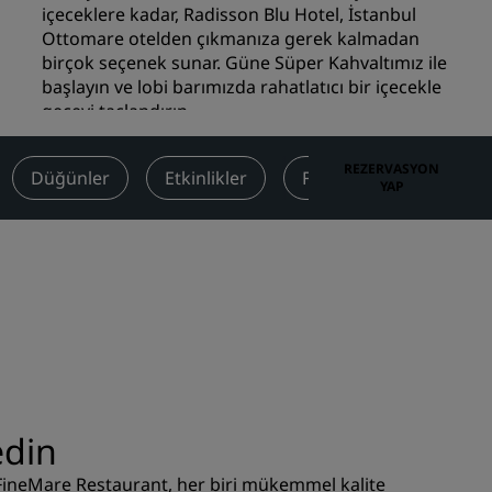
içeceklere kadar, Radisson Blu Hotel, İstanbul
Düğün mekanları
Ottomare otelden çıkmanıza gerek kalmadan
birçok seçenek sunar. Güne Süper Kahvaltımız ile
Sürdürülebilir konaklamalar
başlayın ve lobi barımızda rahatlatıcı bir içecekle
Spor takımı konaklamaları
geceyi taçlandırın.
İş amaçlı seyahat eden
Şehir merkezi otelleri
REZERVASYON
Düğünler
Etkinlikler
Fırsatlar
Değerle
YAP
Blogumuzu ziyaret edin
Radisson Rewards
Radisson Rewards'u keşfedin
Avantajlar
Puanlar nasıl kullanılır?
Nasıl puan kazanılır?
Bookers and Planners
sı
edin
 FineMare Restaurant, her biri mükemmel kalite