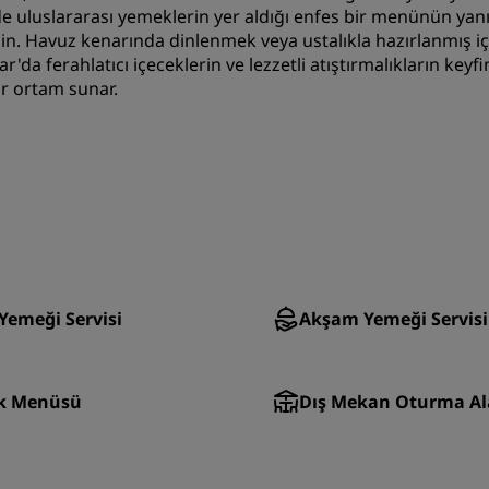
uluslararası yemeklerin yer aldığı enfes bir menünün yanı s
 edin. Havuz kenarında dinlenmek veya ustalıkla hazırlanmış
 ferahlatıcı içeceklerin ve lezzetli atıştırmalıkların keyfini
ir ortam sunar.
Yemeği Servisi
Akşam Yemeği Servisi
k Menüsü
Dış Mekan Oturma Al