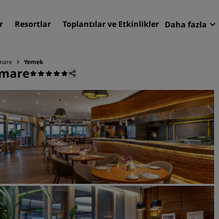
r
Resortlar
Toplantılar ve Etkinlikler
Daha fazla
Fırsatlar
Radisson
omare
Yemek
omare
Rezervasy
Otelinizi bulun
Destinasyonlar
Resortlar
Hizmet verilen daireler
Havaalanı otelleri
Yeni & yakında kullanıma
sunulacak oteller
Toplantılar ve Etkinlikler
Radisson Meetings'i Keşfe