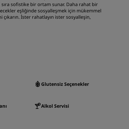
ıra sofistike bir ortam sunar. Daha rahat bir
KATIL
 içecekler eşliğinde sosyalleşmek için mükemmel
 çıkarın. İster rahatlayın ister sosyalleşin,
Glutensiz Seçenekler
anı
Alkol Servisi