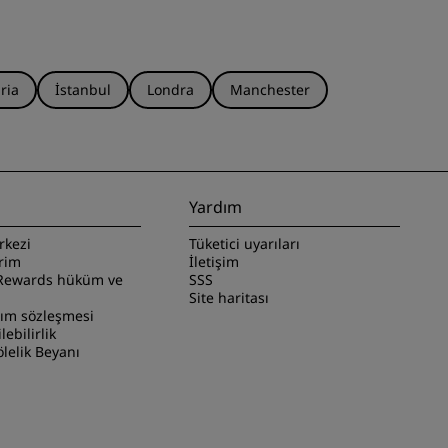
ria
İstanbul
Londra
Manchester
Yardım
rkezi
Tüketici uyarıları
irim
İletişim
Rewards hüküm ve
SSS
Site haritası
nım sözleşmesi
ilebilirlik
lelik Beyanı