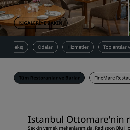
Çin'deki Bağlı Markalar
GALERIYE BAKIN
enel Bakış
Odalar
Hizmetler
Toplantılar v
Tüm Restoranlar ve Barlar
FineMare Resta
Istanbul Ottomare'nin r
Seçkin yemek mekanlarımızla, Radisson Blu Hot