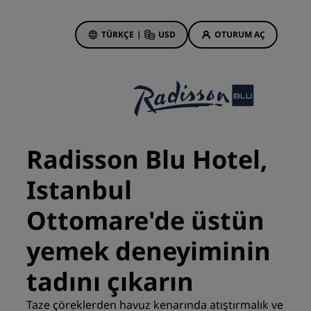
TÜRKÇE
|
USD
OTURUM AÇ
 Rewards
onlarım
Otel Fırsatları
Tekliflerimizi keşfedin
Radisson Blu Hotel,
İlk seferin büyüsü
Istanbul
Deals of the Day
Erken rezervasyon
Ottomare'de üstün
Paketlerimize göz atın
yemek deneyiminin
Seyahat fikirleri
tadını çıkarın
Aile dostu oteller
din
Taze çöreklerden havuz kenarında atıştırmalık ve
Rad Pets