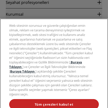
Radisson Rewards
Seyahat profesyonelleri
En İyi Çevrim İçi Fiyat Garantisi
Blog
İş Ortakları
Kurumsal
Destinasyonlar
Seyahat acenteleri
Yakında açılacak oteller
Radisson Hotel Group
Yasal
Web sitesinin sorunsuz ve güvenle çalıştığından emin
Radisson Hotels Uygulaması
Medya
olmak, reklam ve tarama deneyiminizi iyileştirmek ve
Sports Approved oteller
kişiselleştirmek, web sitesi trafiğini ve kullanımı analiz
Kariyer RHG
Gizlilik Merkezi
Yardım
Aile Dostu Oteller
etmek, ayarlarınızı hatırlamak ve pazarlama ve satış
Kariyer PPHE
Yasal bildirim
Sağlık ve Güvenlik
çabalarımızı desteklemek üzere bu web sitesinde Çerezler
EHL Kariyer
Radisson Rewards hüküm ve koşulları
Tüketici uyarıları
ve ilgili teknolojiler (web işaretçileri, piksel etiketleri ve Flaş
The Club by RHG
Sosyal medya
Site kullanım sözleşmesi
nesneler) ("Çerezler") kullanılmaktadır. "Tüm çerezleri kabul
İletişim
Geliştirme fırsatları
et" öğesini seçtiğinizde Radisson'un sizin hakkınızda veri
Dijital Erişilebilirlik
SSS
Radisson Hotels Markaları
Sorumlu İşletme
toplayabileceğini ve Gizlilik Bildirimimizde [
Buraya
Modern Kölelik Beyanı
Site haritası
Tıklayın
] ve Çerezler ve İlgili Teknolojiler Bildiriminde
Satın Alma
[
Buraya Tıklayın
] açıklandığı şekilde Çerezleri
kullanabileceğini kabul etmiş olursunuz. "Yalnızca temel
çerezleri kabul et" öğesini seçerseniz yalnızca web sitesinin
düzgün şekilde çalışması için gerekli olan Çerezleri saklarız.
Daha spesifik seçimler yapmak isterseniz "Çerez ayarları"
öğesini seçin.
POPÜLER KAMPANYALARIMIZI KAÇIRMAYIN
Tüm çerezleri kabul et