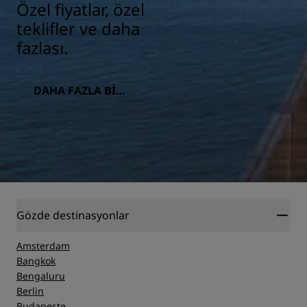
Özel fiyatlar, özel
teklifler ve daha
fazlası.
DAHA FAZLA BILG
I
Gözde destinasyonlar
Amsterdam
Bangkok
Bengaluru
Berlin
Budapeşte