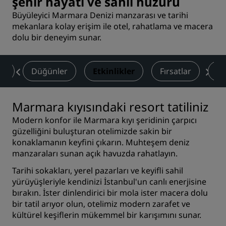
şehir hayatı ve sahil huzuru
Büyüleyici Marmara Denizi manzarası ve tarihi
mekanlara kolay erişim ile otel, rahatlama ve macera
dolu bir deneyim sunar.
am
Düğünler
Etkinlikler
Fırsatlar
De
Marmara kıyısındaki resort tatiliniz
Modern konfor ile Marmara kıyı şeridinin çarpıcı
güzelliğini buluşturan otelimizde sakin bir
konaklamanın keyfini çıkarın. Muhteşem deniz
manzaraları sunan açık havuzda rahatlayın.
Tarihi sokakları, yerel pazarları ve keyifli sahil
yürüyüşleriyle kendinizi İstanbul'un canlı enerjisine
bırakın. İster dinlendirici bir mola ister macera dolu
bir tatil arıyor olun, otelimiz modern zarafet ve
kültürel keşiflerin mükemmel bir karışımını sunar.