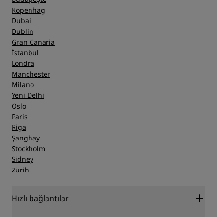
Kopenhag
Dubai
Dublin
Gran Canaria
İstanbul
Londra
Manchester
Milano
Yeni Delhi
Oslo
Paris
Riga
Şanghay
Stockholm
Sidney
Zürih
Hızlı bağlantılar