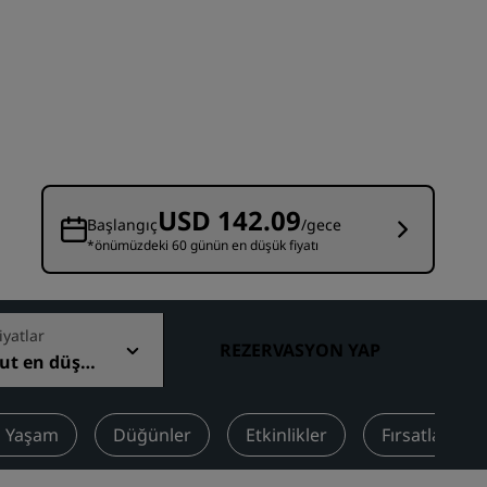
Düğün mekanları
Sürdürülebilir konaklamalar
Spor takımı konaklamaları
İş amaçlı seyahat eden
Şehir merkezi otelleri
Blogumuzu ziyaret edin
USD 142.09
Başlangıç
/gece
*önümüzdeki 60 günün en düşük fiyatı
Radisson Rewards
Radisson Rewards'u keşfedin
Avantajlar
iyatlar
REZERVASYON YAP
ut en düşü
Puanlar nasıl kullanılır?
at
Nasıl puan kazanılır?
Bookers and Planners
sı
lı Yaşam
Düğünler
Etkinlikler
Fırsatlar