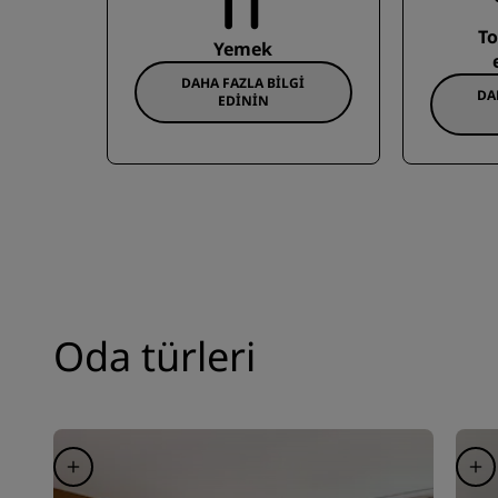
To
Yemek
DAHA FAZLA BILGI
DA
EDININ
Oda türleri