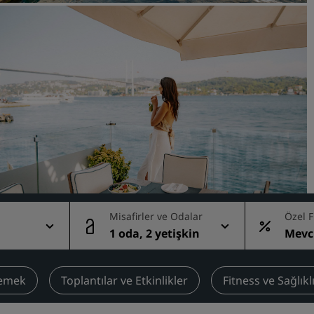
Toplantı odası rezerve edin
Fiyat Teklifi İsteyin
Etkinlik Destinasyonları
Sektör Çözümleri
Uçuş ara
Uçuş ara
Yemek
Search for a restaurant
Misafirler ve Odalar
Özel F
1 oda, 2 yetişkin
Mevc
k fiy
Dijital Hizmetler
Radisson Hotels Uygulama
emek
Toplantılar ve Etkinlikler
Fitness ve Sağlık