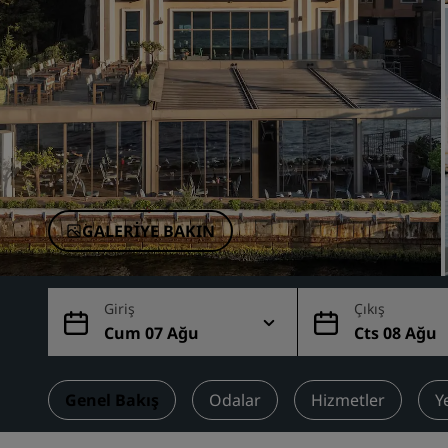
Çin'deki Bağlı Markalar
GALERIYE BAKIN
Giriş
Çıkış
Cum 07 Ağu
Cts 08 Ağu
Genel Bakış
Odalar
Hizmetler
Y