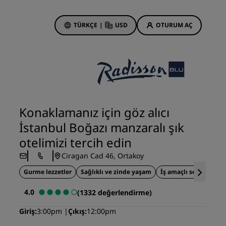
TÜRKÇE
|
USD
OTURUM AÇ
 Rewards
onlarım
Otel Fırsatları
Tekliflerimizi keşfedin
Konaklamanız için göz alıcı
İlk seferin büyüsü
İstanbul Boğazı manzaralı şık
Deals of the Day
otelimizi tercih edin
Erken rezervasyon
Ciragan Cad 46, Ortakoy
Paketlerimize göz atın
Gurme lezzetler
Sağlıklı ve zinde yaşam
İş amaçlı seyahatler i
Seyahat fikirleri
4.0
(1332 değerlendirme)
Aile dostu oteller
Giriş
3:00pm
Çıkış
12:00pm
din
Rad Pets