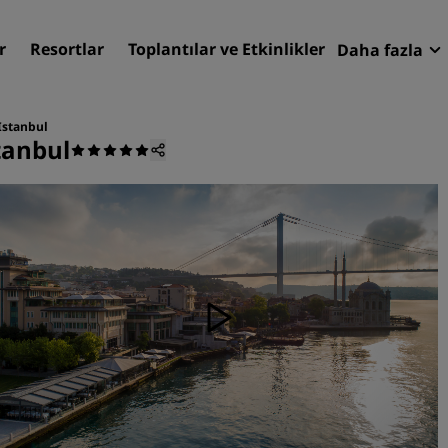
r
Resortlar
Toplantılar ve Etkinlikler
Daha fazla
Fırsatlar
Radisson
Istanbul
tanbul
Rezervasy
Otelinizi bulun
Destinasyonlar
Resortlar
Hizmet verilen daireler
Havaalanı otelleri
Yeni & yakında kullanıma
sunulacak oteller
Toplantılar ve Etkinlikler
Radisson Meetings'i Keşfe