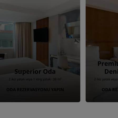
Premi
Superior Oda
Den
2 ikiz yatak veya 1 king yatak · 38 m²
2 ikiz yatak vey
ODA REZERVASYONU YAPIN
ODA RE