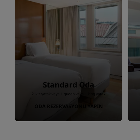
Standard Oda
2 ikiz yatak veya 1 queen veya 1 king yatak
ODA REZERVASYONU YAPIN