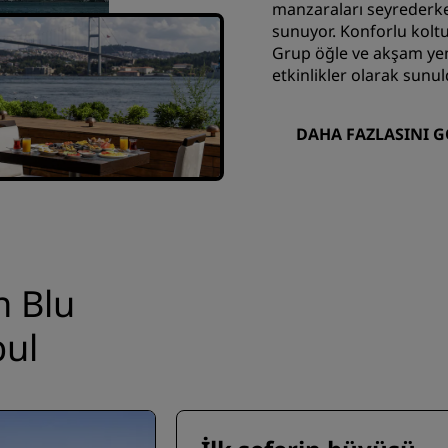
manzaraları seyrederke
sunuyor. Konforlu koltu
Grup öğle ve akşam yem
etkinlikler olarak sun
DAHA FAZLASINI 
n Blu
bul