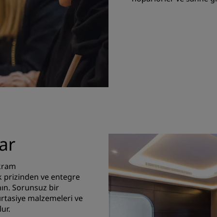
ar
ikram
k prizinden ve entegre
nın. Sorunsuz bir
kırtasiye malzemeleri ve
ur.