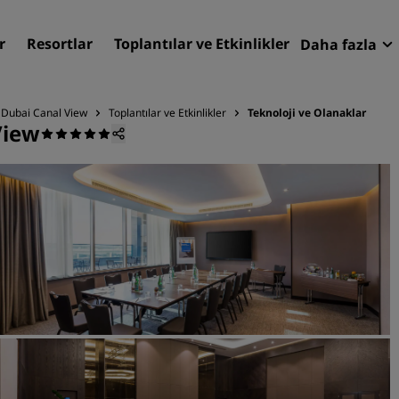
r
Resortlar
Toplantılar ve Etkinlikler
Daha fazla
Fırsatlar
Radisson
, Dubai Canal View
Toplantılar ve Etkinlikler
Teknoloji ve Olanaklar
View
Rezervasy
Otelinizi bulun
Destinasyonlar
Resortlar
Hizmet verilen daireler
Havaalanı otelleri
Yeni & yakında kullanıma
sunulacak oteller
Toplantılar ve Etkinlikler
Radisson Meetings'i Keşfe