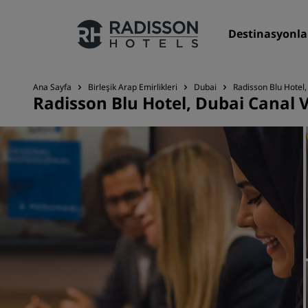
Destinasyonla
Ana Sayfa
Birleşik Arap Emirlikleri
Dubai
Radisson Blu Hotel
Radisson Blu Hotel, Dubai Canal 
Markalarımız
Radisson Hotels Markaları