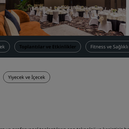
Toplantı odası rezerve edin
Fiyat Teklifi İsteyin
Etkinlik Destinasyonları
Sektör Çözümleri
ek
Toplantılar ve Etkinlikler
Fitness ve Sağlıkl
Uçuş ara
Uçuş ara
Yemek
Yiyecek ve İçecek
Search for a restaurant
Dijital Hizmetler
Radisson Hotels Uygulama