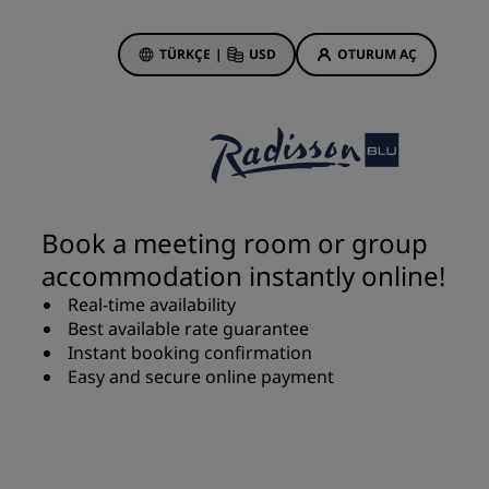
TÜRKÇE
|
USD
OTURUM AÇ
 Rewards
onlarım
Otel Fırsatları
Tekliflerimizi keşfedin
Book a meeting room or group
İlk seferin büyüsü
accommodation instantly online!
Deals of the Day
Real-time availability
Erken rezervasyon
Best available rate guarantee
Paketlerimize göz atın
Instant booking confirmation
Easy and secure online payment
Seyahat fikirleri
Aile dostu oteller
din
Rad Pets