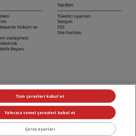
Yardım
rkezi
Tüketici uyarıları
irim
İletişim
Rewards hüküm ve
SSS
Site haritası
nım sözleşmesi
ilebilirlik
lelik Beyanı
Tüm çerezleri kabul et
Yalnızca temel çerezleri kabul et
iduals, Park Plaza, Park Inn, Country Inn & Suites, Prize by Radisson,
Çerez ayarları