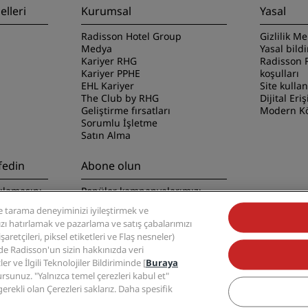
lleri
Kurumsal
Yasal
Radisson Hotel Group
Gizlilik Me
Medya
Yasal bild
Kariyer RHG
Radisson 
Kariyer PPHE
koşulları
EHL Kariyer
Site kulla
The Club by RHG
Dijital Eriş
Geliştirme fırsatları
Modern Kö
Sorumlu İşletme
Satın Alma
fedin
Abone olun
ulamasını
Popüler kampanyalarımızı
kaçırmayın
 tarama deneyiminizi iyileştirmek ve
nızı hatırlamak ve pazarlama ve satış çabalarımızı
retçileri, piksel etiketleri ve Flaş nesneler)
zde Radisson'un sizin hakkınızda veri
ler ve İlgili Teknolojiler Bildiriminde [
Buraya
ursunuz. "Yalnızca temel çerezleri kabul et"
 Group, Radisson, Radisson RED, Radisson Blu, Radisson Collection, Radisson Indiv
erekli olan Çerezleri saklarız. Daha spesifik
markalarıdır.