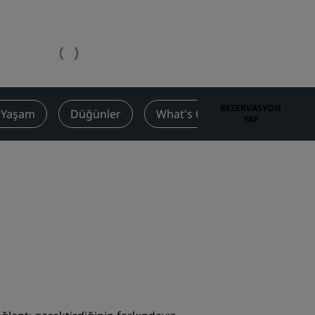
Düğün mekanları
Sürdürülebilir konaklamalar
Spor takımı konaklamaları
İş amaçlı seyahat eden
Şehir merkezi otelleri
REZERVASYON
ı Yaşam
Düğünler
What's On
Fırsatlar
YAP
Blogumuzu ziyaret edin
Radisson Rewards
Radisson Rewards'u keşfedin
Avantajlar
Puanlar nasıl kullanılır?
Nasıl puan kazanılır?
Bookers and Planners
sı