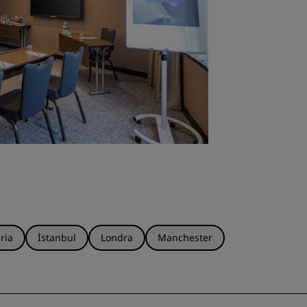
ria
İstanbul
Londra
Manchester