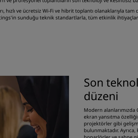
 ve profesyonel toplantıların son teknoloji ve kesintisiz ba
, hızlı ve ücretsiz Wi-Fi ve hibrit toplantı olanaklarıyla ta
etings'in sunduğu teknik standartlarla, tüm etkinlik ihtiyaçl
Son teknol
düzeni
Modern alanlarımızda C
ekran yansıtma özelliğin
projektörler gibi geliş
bulunmaktadır. Ayrıca,
hoparlörler ve sahne gi