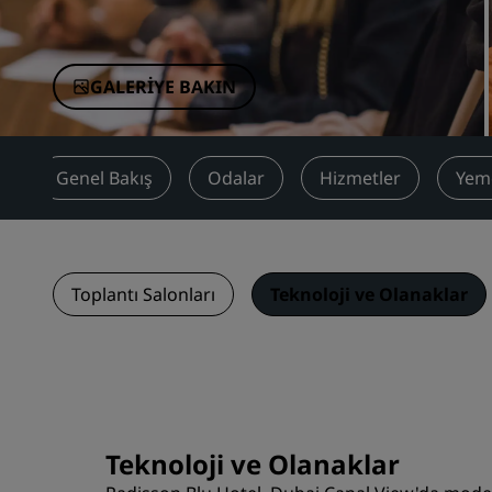
Çin'deki Bağlı Markalar
GALERIYE BAKIN
Genel Bakış
Odalar
Hizmetler
Yem
Toplantı Salonları
Teknoloji ve Olanaklar
Teknoloji ve Olanaklar