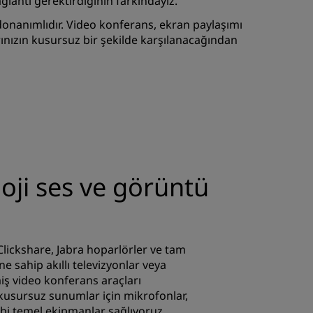
ğlantı gerektirdiğinin farkındayız.
KATIL
m donanımlıdır. Video konferans, ekran paylaşımı
arınızın kusursuz bir şekilde karşılanacağından
oji ses ve görüntü
lickshare, Jabra hoparlörler ve tam
e sahip akıllı televizyonlar veya
miş video konferans araçları
 kusursuz sunumlar için mikrofonlar,
bi temel ekipmanlar sağlıyoruz.